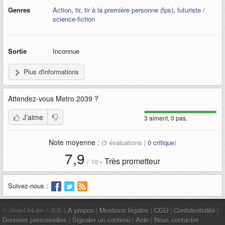
Genres
Action
,
tir
,
tir à la première personne (fps)
,
futuriste /
science-fiction
Sortie
Inconnue
Plus d'informations
Attendez-vous
Metro 2039
?
J'aime
3 aiment, 0 pas.
Note moyenne :
(
3
évaluations |
0
critique
)
7,9
Très prometteur
-
/
10
Suivez-nous :
© JeuxOnLine / JOL |
À propos
|
Mentions légales
|
CGU
|
Confidentialité
|
Données personnelles
|
Signaler un contenu
|
Aide
|
Nous contacter