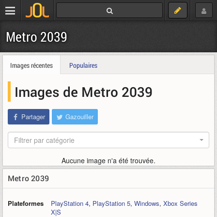
Metro 2039
Images récentes
Populaires
Images de Metro 2039
Partager
Gazouiller
Filtrer par catégorie
Aucune image n'a été trouvée.
Metro 2039
Plateformes
PlayStation 4
,
PlayStation 5
,
Windows
,
Xbox Series
X|S