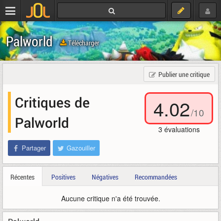
Palworld
Télécharger
Publier une critique
Critiques de
4.02
/
10
Palworld
3
évaluations
Partager
Gazouiller
Récentes
Positives
Négatives
Recommandées
Aucune critique n'a été trouvée.