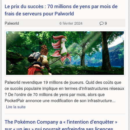
Le prix du succès : 70 millions de yens par mois de
frais de serveurs pour Palworld
Palworld
6 février 2024
9
Palworld revendique 19 millions de joueurs. Quid des coûts que
ce succès populaire implique en termes d'infrastructures réseaux
? De l'ordre de 70 millions de yens par mois, alors que
PocketPair annonce une modification de son infrastructure...
Lire la suite
The Pokémon Company a « l'intention d'enquêter »
sur « un jeu » qui pourrait enfreindre ses licences