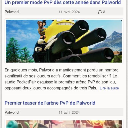
Un premier mode PvP dès cette année dans Palworld
Palworld
11 avril 2024
3
En quelques mois, Palworld a manifestement perdu un nombre
significatif de ses joueurs actifs. Comment les remobiliser ? Le
studio PocketPair esquisse la première arène PvP de son jeu,
opposant deux joueurs accompagnés de trois Pals.
Lire la suite
Premier teaser de l'arène PvP de Palworld
Palworld
11 avril 2024