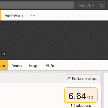
Tout JOL
Multimédia
?
rger
ques
Forums
Images
Vidéos
Publier une critique
6.64
/
10
3
évaluations