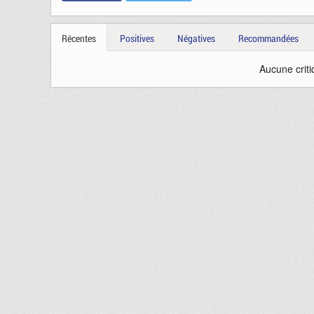
Récentes
Positives
Négatives
Recommandées
Aucune criti