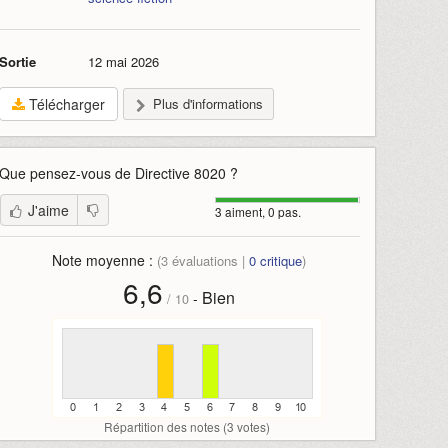
Sortie
12 mai 2026
Télécharger
Plus d'informations
Que pensez-vous de
Directive 8020
?
J'aime
3 aiment, 0 pas.
Note moyenne :
(
3
évaluations |
0
critique
)
6,6
Bien
-
/
10
Répartition des notes (
3
votes)