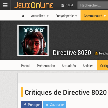
7 954
Actualités
Encyclopédie
Communauté
Directive 8020
Télécha
Portail
Présentation
Actualités
Articles
Criti
Critiques de Directive 8020
Partager
Gazouiller