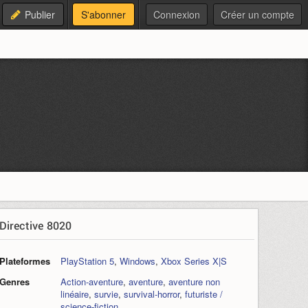
Publier
S'abonner
Connexion
Créer un compte
Directive 8020
Plateformes
PlayStation 5
,
Windows
,
Xbox Series X|S
Genres
Action-aventure
,
aventure
,
aventure non
linéaire
,
survie
,
survival-horror
,
futuriste /
science-fiction