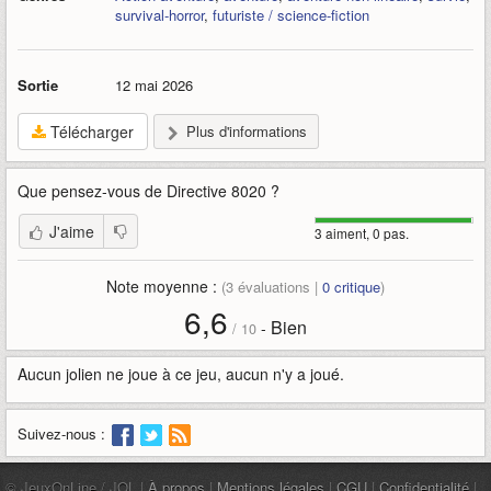
survival-horror
,
futuriste / science-fiction
Sortie
12 mai 2026
Télécharger
Plus d'informations
Que pensez-vous de
Directive 8020
?
J'aime
3 aiment, 0 pas.
Note moyenne :
(
3
évaluations |
0
critique
)
6,6
Bien
-
/
10
Aucun jolien ne joue à ce jeu, aucun n'y a joué.
Suivez-nous :
© JeuxOnLine / JOL |
À propos
|
Mentions légales
|
CGU
|
Confidentialité
|