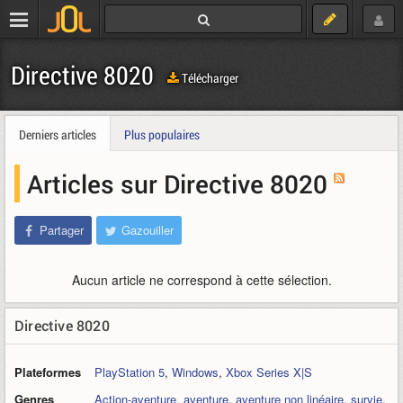
Directive 8020
Télécharger
Derniers articles
Plus populaires
Articles sur Directive 8020
Partager
Gazouiller
Aucun article ne correspond à cette sélection.
Directive 8020
Plateformes
PlayStation 5
,
Windows
,
Xbox Series X|S
Genres
Action-aventure
,
aventure
,
aventure non linéaire
,
survie
,