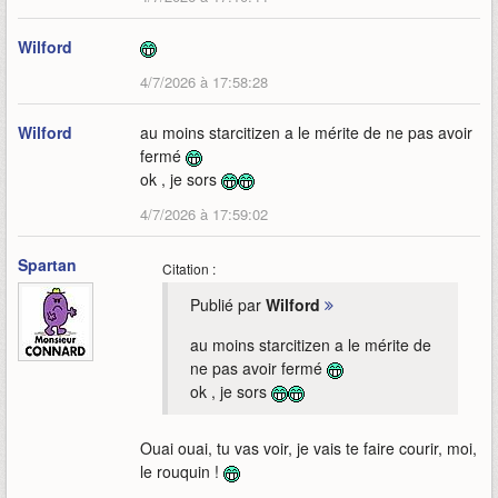
Wilford
4/7/2026 à 17:58:28
Wilford
au moins starcitizen a le mérite de ne pas avoir
fermé
ok , je sors
4/7/2026 à 17:59:02
Spartan
Citation :
Publié par
Wilford
au moins starcitizen a le mérite de
ne pas avoir fermé
ok , je sors
Ouai ouai, tu vas voir, je vais te faire courir, moi,
le rouquin !