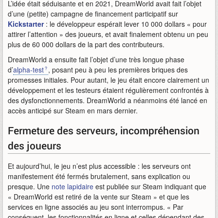
L’idée était séduisante et en 2021, DreamWorld avait fait l’objet
d’une (petite) campagne de financement participatif sur
Kickstarter
: le développeur espérait lever 10 000 dollars « pour
attirer l’attention » des joueurs, et avait finalement obtenu un peu
plus de 60 000 dollars de la part des contributeurs.
DreamWorld a ensuite fait l’objet d’une très longue phase
d’
alpha-test
, posant peu à peu les premières briques des
promesses initiales. Pour autant, le jeu était encore clairement un
développement et les testeurs étaient régulièrement confrontés à
des dysfonctionnements. DreamWorld a néanmoins été lancé en
accès anticipé sur Steam en mars dernier.
Fermeture des serveurs, incompréhension
des joueurs
Et aujourd’hui, le jeu n’est plus accessible : les serveurs ont
manifestement été fermés brutalement, sans explication ou
presque. Une
note lapidaire
est publiée sur Steam indiquant que
« DreamWorld est retiré de la vente sur Steam » et que les
services en ligne associés au jeu sont interrompus. « Par
conséquent, les fonctionnalités en ligne et celles dépendant des