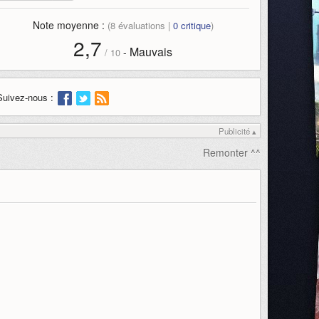
Note moyenne :
(
8
évaluations |
0
critique
)
2,7
Mauvais
-
/
10
Suivez-nous :
Publicité ▴
Remonter ^^