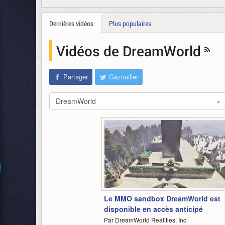
Dernières vidéos
Plus populaires
Vidéos de DreamWorld
Partager
Gazouiller
DreamWorld
×
1:49
Le MMO sandbox DreamWorld est
disponible en accès anticipé
Par DreamWorld Realities, Inc.