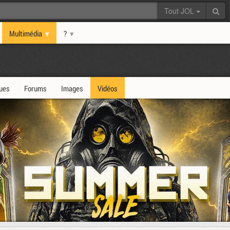
Tout JOL
Multimédia
?
ques
Forums
Images
Vidéos