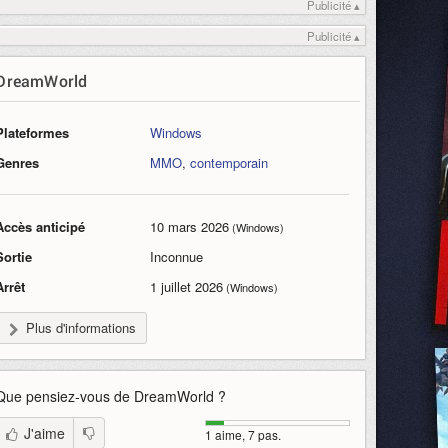
Publicité ▴
Publicité ▴
DreamWorld
Plateformes
Windows
Genres
MMO
,
contemporain
Accès anticipé
10 mars 2026
(Windows)
Sortie
Inconnue
Arrêt
1 juillet 2026
(Windows)
Plus d'informations
Que pensiez-vous de
DreamWorld
?
J'aime
1 aime, 7 pas.