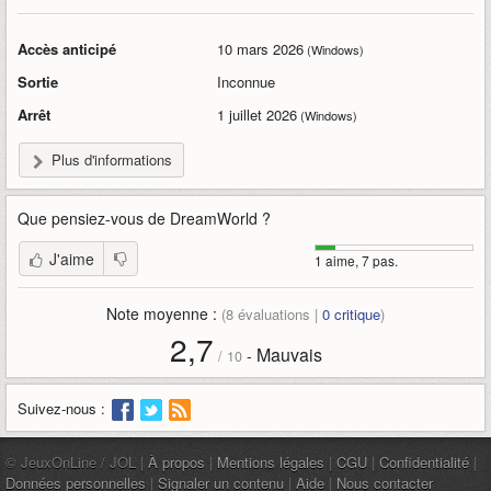
Accès anticipé
10 mars 2026
(Windows)
Sortie
Inconnue
Arrêt
1 juillet 2026
(Windows)
Plus d'informations
Que pensiez-vous de
DreamWorld
?
J'aime
1 aime, 7 pas.
Note moyenne :
(
8
évaluations |
0
critique
)
2,7
Mauvais
-
/
10
Suivez-nous :
© JeuxOnLine / JOL |
À propos
|
Mentions légales
|
CGU
|
Confidentialité
|
Données personnelles
|
Signaler un contenu
|
Aide
|
Nous contacter