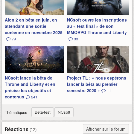
Aion 2 en bêta en juin, en
NCsoft ouvre les inscriptions
attendant une sortie
au « test final » de son
coréenne en novembre 2025
MMORPG Throne and Liberty
79
33
NCsoft lance la bêta de
Project TL : « nous espérons
Throne and Liberty et en
lancer la bêta au premier
précise les objectifs et
semestre 2020 »
11
contenus
241
Bêta-test
NCsoft
Thématiques :
Réactions
Afficher sur le forum
(12)