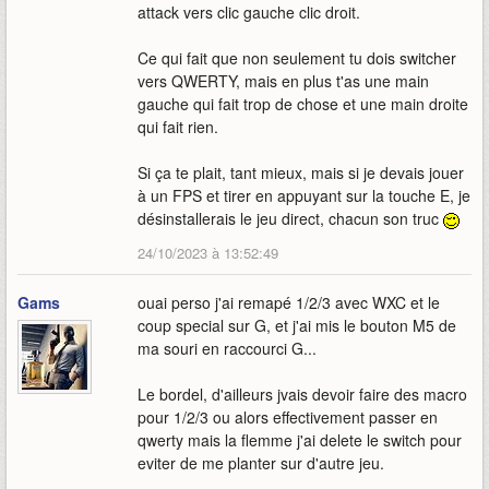
attack vers clic gauche clic droit.
Ce qui fait que non seulement tu dois switcher
vers QWERTY, mais en plus t'as une main
gauche qui fait trop de chose et une main droite
qui fait rien.
Si ça te plait, tant mieux, mais si je devais jouer
à un FPS et tirer en appuyant sur la touche E, je
désinstallerais le jeu direct, chacun son truc
24/10/2023 à 13:52:49
Gams
ouai perso j'ai remapé 1/2/3 avec WXC et le
coup special sur G, et j'ai mis le bouton M5 de
ma souri en raccourci G...
Le bordel, d'ailleurs jvais devoir faire des macro
pour 1/2/3 ou alors effectivement passer en
qwerty mais la flemme j'ai delete le switch pour
eviter de me planter sur d'autre jeu.