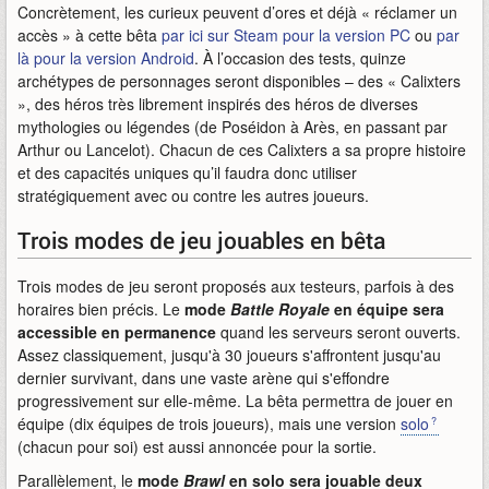
Concrètement, les curieux peuvent d’ores et déjà « réclamer un
accès » à cette bêta
par ici sur Steam pour la version PC
ou
par
là pour la version Android
. À l’occasion des tests, quinze
archétypes de personnages seront disponibles – des « Calixters
», des héros très librement inspirés des héros de diverses
mythologies ou légendes (de Poséidon à Arès, en passant par
Arthur ou Lancelot). Chacun de ces Calixters a sa propre histoire
et des capacités uniques qu’il faudra donc utiliser
stratégiquement avec ou contre les autres joueurs.
Trois modes de jeu jouables en bêta
Trois modes de jeu seront proposés aux testeurs, parfois à des
horaires bien précis. Le
mode
Battle Royale
en équipe sera
accessible en permanence
quand les serveurs seront ouverts.
Assez classiquement, jusqu'à 30 joueurs s'affrontent jusqu'au
dernier survivant, dans une vaste arène qui s'effondre
progressivement sur elle-même. La bêta permettra de jouer en
équipe (dix équipes de trois joueurs), mais une version
solo
(chacun pour soi) est aussi annoncée pour la sortie.
Parallèlement, le
mode
Brawl
en solo sera jouable deux