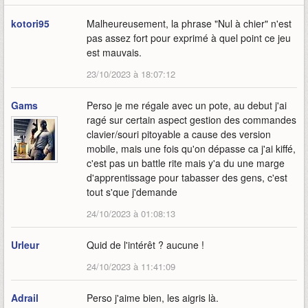
kotori95
Malheureusement, la phrase "Nul à chier" n'est
pas assez fort pour exprimé à quel point ce jeu
est mauvais.
23/10/2023 à 18:07:12
Gams
Perso je me régale avec un pote, au debut j'ai
ragé sur certain aspect gestion des commandes
clavier/souri pitoyable a cause des version
mobile, mais une fois qu'on dépasse ca j'ai kiffé,
c'est pas un battle rite mais y'a du une marge
d'apprentissage pour tabasser des gens, c'est
tout s'que j'demande
24/10/2023 à 01:08:13
Urleur
Quid de l'intérêt ? aucune !
24/10/2023 à 11:41:09
Adrail
Perso j'aime bien, les aigris là.