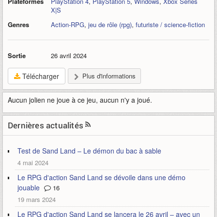
Plateformes
PlayStation 4
,
PlayStation 5
,
Windows
,
Xbox Series
X|S
Genres
Action-RPG
,
jeu de rôle (rpg)
,
futuriste / science-fiction
Sortie
26 avril 2024
Télécharger
Plus d'informations
Aucun jolien ne joue à ce jeu, aucun n'y a joué.
Dernières actualités
Test de Sand Land – Le démon du bac à sable
4 mai 2024
Le RPG d'action Sand Land se dévoile dans une démo
jouable
16
19 mars 2024
Le RPG d'action Sand Land se lancera le 26 avril – avec un