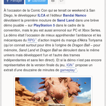
Partager
Gazouiller
À l’occasion de la Comic Con qui se tenait ce weekend à San
Diego, le développeur
ILCA
et l’éditeur
Bandai Namco
dévoilaient la première mouture de
Sand Land
dans une brève
démo jouable – sur
PlayStation 5
dans le cadre de la
convention, mais le jeu est aussi annoncé sur PC et Xbox Series.
La démo était l’occasion de mieux appréhender l’ambiance et les
mécaniques du
RPG
d’action inspiré du manga d’Akira Toriyama
(qu’on connait surtout pour être à l’origine de
Dragon Ball
– pour
mémoire,
Sand Land
et
Dragon Ball
se déroulent dans le même
univers mais développent l'un et l'autre des trames
indépendantes et sans lien direct). Et si la démo n’est pas encore
représentative de la version finale du jeu,
IGN
propose un
extrait d’une douzaine de minutes de
gameplay
.