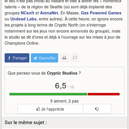
le lieu n'est pas choisi au hasard et vise à attirer les « nombreux
talents » de la région de Seattle (où sont déjà implanté des
groupes
NCsoft
et
ArenaNet
, En Masse,
Gas Powered Games
ou
Undead Labs
, entre autres). À cette heure, on ignore encore
les projets à long terme de Cryptic North (on s'interroge
notamment sur les jeux non encore annoncés du groupe), mais
le studio se dit d'ores et déjà à l'ouvrage sur les mises à jour de
Champions Online.
Partager
Gazouiller
Que pensez-vous de
Cryptic Studios
?
6,5
/
10
5 aiment, 2 pas
Je l'apprécie
Sur le même sujet :