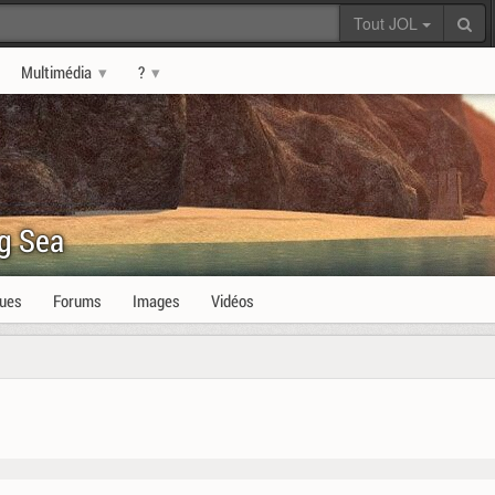
Tout JOL
Multimédia
?
ng Sea
ques
Forums
Images
Vidéos