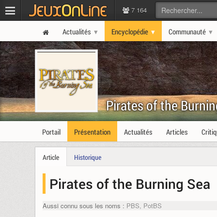
7 164
Actualités
Encyclopédie
Communauté
Pirates of the Burni
Portail
Présentation
Actualités
Articles
Criti
Article
Historique
Pirates of the Burning Sea
Aussi connu sous les noms :
PBS, PotBS