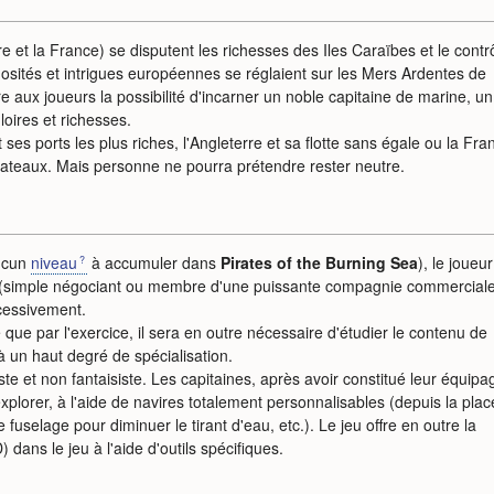
e et la France) se disputent les richesses des Iles Caraïbes et le contr
osités et intrigues européennes se réglaient sur les Mers Ardentes de
re aux joueurs la possibilité d'incarner un noble capitaine de marine, un
loires et richesses.
 ses ports les plus riches, l'Angleterre et sa flotte sans égale ou la Fra
 bateaux. Mais personne ne pourra prétendre rester neutre.
ucun
niveau
à accumuler dans
Pirates of the Burning Sea
), le joueur
simple négociant ou membre d'une puissante compagnie commerciale
ccessivement.
ue par l'exercice, il sera en outre nécessaire d'étudier le contenu de
 un haut degré de spécialisation.
ste et non fantaisiste. Les capitaines, après avoir constitué leur équipa
explorer, à l'aide de navires totalement personnalisables (depuis la pla
uselage pour diminuer le tirant d'eau, etc.). Le jeu offre en outre la
 dans le jeu à l'aide d'outils spécifiques.