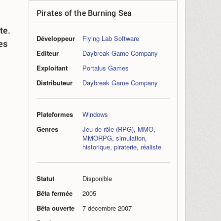
Pirates of the Burning Sea
te.
Développeur
Flying Lab Software
es
Editeur
Daybreak Game Company
Exploitant
Portalus Games
Distributeur
Daybreak Game Company
Plateformes
Windows
Genres
Jeu de rôle (RPG)
,
MMO
,
MMORPG
,
simulation
,
historique
,
piraterie
,
réaliste
Statut
Disponible
Bêta fermée
2005
Bêta ouverte
7 décembre 2007