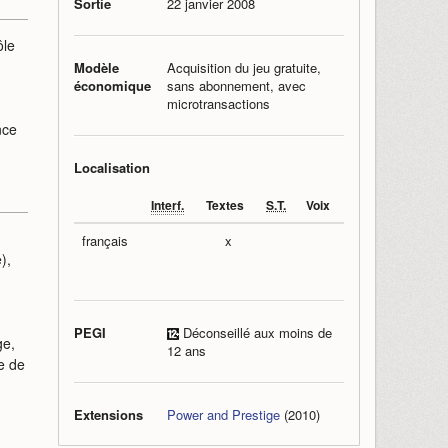
Sortie
22 janvier 2008
ôle
Modèle
Acquisition du jeu gratuite,
économique
sans abonnement, avec
microtransactions
nce
Localisation
Interf.
Textes
S.T.
Voix
français
x
),
PEGI
Déconseillé aux moins de
ge,
12 ans
ce de
Extensions
Power and Prestige
(2010)