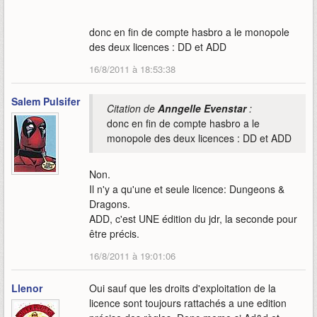
donc en fin de compte hasbro a le monopole
des deux licences : DD et ADD
16/8/2011 à 18:53:38
Salem Pulsifer
Citation de
Anngelle Evenstar
:
donc en fin de compte hasbro a le
monopole des deux licences : DD et ADD
Non.
Il n'y a qu'une et seule licence: Dungeons &
Dragons.
ADD, c'est UNE édition du jdr, la seconde pour
être précis.
16/8/2011 à 19:01:06
Llenor
Oui sauf que les droits d'exploitation de la
licence sont toujours rattachés a une edition