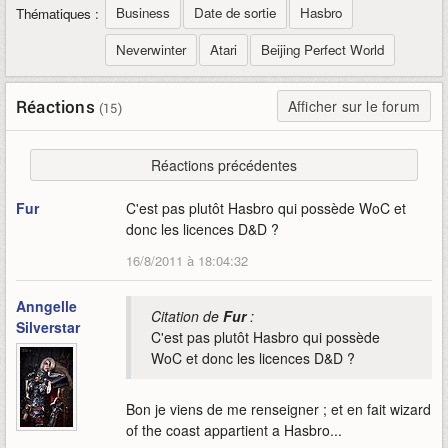
Business
Date de sortie
Hasbro
Thématiques :
Neverwinter
Atari
Beijing Perfect World
Réactions
Afficher sur le forum
(15)
Réactions précédentes
Fur
C'est pas plutôt Hasbro qui possède WoC et
donc les licences D&D ?
16/8/2011 à 18:04:32
Anngelle
Citation de
Fur
:
Silverstar
C'est pas plutôt Hasbro qui possède
WoC et donc les licences D&D ?
Bon je viens de me renseigner ; et en fait wizard
of the coast appartient a Hasbro...