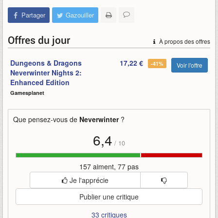
Partager
Gazouiller
Offres du jour
À propos des offres
Dungeons & Dragons
17,22 €
-41%
Voir l'offre
Neverwinter Nights 2:
Enhanced Edition
Gamesplanet
Que pensez-vous de
Neverwinter
?
6,4
/
10
157 aiment, 77 pas
Je l'apprécie
Publier une critique
33 critiques