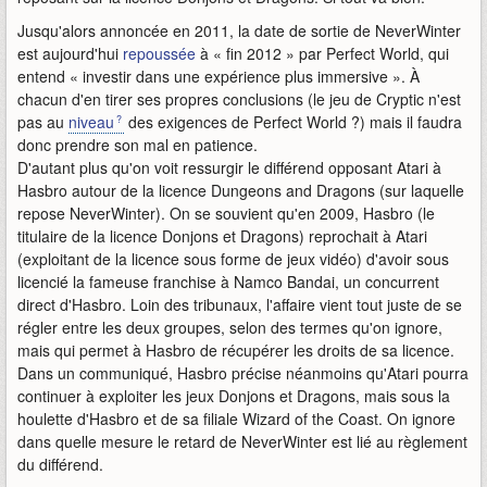
Jusqu'alors annoncée en 2011, la date de sortie de NeverWinter
est aujourd'hui
repoussée
à « fin 2012 » par Perfect World, qui
entend « investir dans une expérience plus immersive ». À
chacun d'en tirer ses propres conclusions (le jeu de Cryptic n'est
pas au
niveau
des exigences de Perfect World ?) mais il faudra
donc prendre son mal en patience.
D'autant plus qu'on voit ressurgir le différend opposant Atari à
Hasbro autour de la licence Dungeons and Dragons (sur laquelle
repose NeverWinter). On se souvient qu'en 2009, Hasbro (le
titulaire de la licence Donjons et Dragons) reprochait à Atari
(exploitant de la licence sous forme de jeux vidéo) d'avoir sous
licencié la fameuse franchise à Namco Bandai, un concurrent
direct d'Hasbro. Loin des tribunaux, l'affaire vient tout juste de se
régler entre les deux groupes, selon des termes qu'on ignore,
mais qui permet à Hasbro de récupérer les droits de sa licence.
Dans un communiqué, Hasbro précise néanmoins qu'Atari pourra
continuer à exploiter les jeux Donjons et Dragons, mais sous la
houlette d'Hasbro et de sa filiale Wizard of the Coast. On ignore
dans quelle mesure le retard de NeverWinter est lié au règlement
du différend.