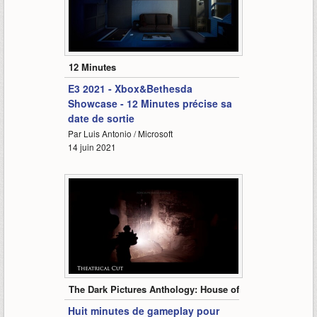
0:38
12 Minutes
E3 2021 - Xbox&Bethesda
Showcase - 12 Minutes précise sa
date de sortie
Par Luis Antonio / Microsoft
14 juin 2021
8:38
The Dark Pictures Anthology: House of Ashes
Huit minutes de gameplay pour