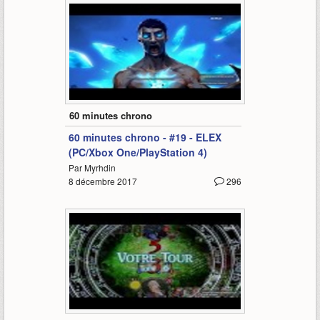
67:29
60 minutes chrono
60 minutes chrono - #19 - ELEX
(PC/Xbox One/PlayStation 4)
Par Myrhdin
8 décembre 2017
296
68:11