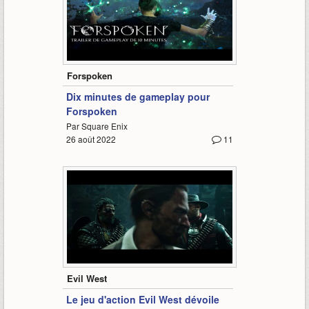
10:06
Forspoken
Dix minutes de gameplay pour
Forspoken
Par Square Enix
26 août 2022
11
10:27
Evil West
Le jeu d'action Evil West dévoile