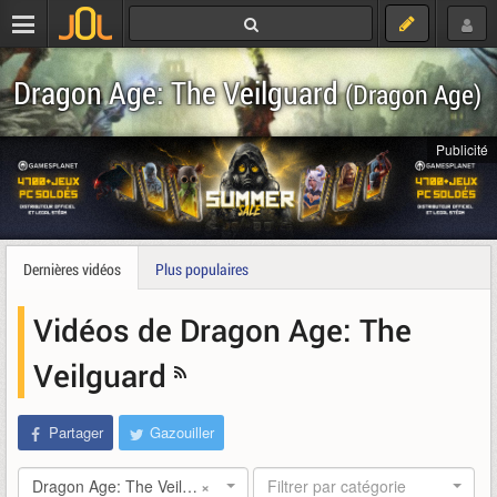
Dragon Age: The Veilguard
(Dragon Age)
Publicité
Dernières vidéos
Plus populaires
Vidéos de Dragon Age: The
Veilguard
Partager
Gazouiller
Dragon Age: The Veilguard
×
Filtrer par catégorie