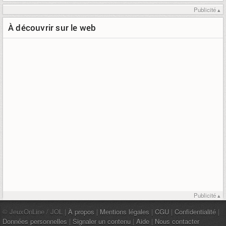
Publicité ▴
À découvrir sur le web
Publicité ▴
© JeuxOnLine / JOL |
À propos
|
Mentions légales
|
CGU
|
Confidentialité
|
Données personnelles
|
Signaler un contenu
|
Aide
|
Nous contacter