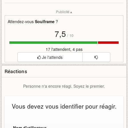
Mise en ligne par
:
Uther
Mots-clefs
:
à
aperu
bande-annonce
digital-extremes
jour
Publicité ▴
mises
prochaines
soulframe
teaser
Attendez-vous
Soulframe
?
7,5
/
10
17 l'attendent, 4 pas
Je l'attends
Réactions
Personne n'a encore réagi. Soyez le premier.
Vous devez vous identifier pour réagir.
Nom d'utilisateur