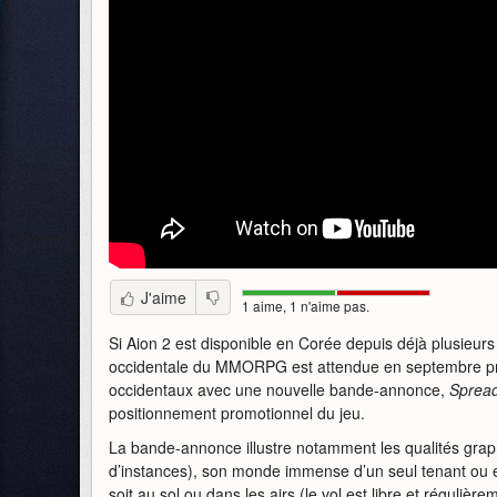
J'aime
1 aime, 1 n'aime pas.
Si Aion 2 est disponible en Corée depuis déjà plusieurs m
occidentale du MMORPG est attendue en septembre pro
occidentaux avec une nouvelle bande-annonce,
Sprea
positionnement promotionnel du jeu.
La bande-annonce illustre notamment les qualités graph
d’instances), son monde immense d’un seul tenant ou en
soit au sol ou dans les airs (le vol est libre et réguliè