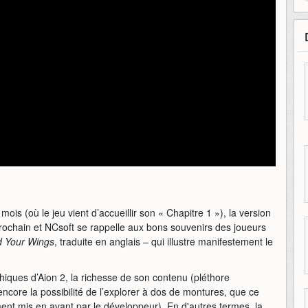
ois (où le jeu vient d’accueillir son « Chapitre 1 »), la version
chain et NCsoft se rappelle aux bons souvenirs des joueurs
d Your Wings
, traduite en anglais – qui illustre manifestement le
iques d’Aion 2, la richesse de son contenu (pléthore
core la possibilité de l’explorer à dos de montures, que ce
rement mis en avant par le développeur). En d'autres termes, la