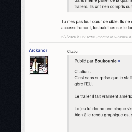
trailers. Ils ont rien compris su
Tu n'es pas leur cœur de cible. Ils n
accessoirement, les baleines sur le l
5/7/2026 à 06:32:53
(modifié le 5/7/2026 à
Arckanor
Citation :
Publié par
Boukounie
Citation :
C'est sans surprise que le sta
gère l'EU.
Le trailer il fait vraiment amér
Le jeu lui donne une claque vis
Aion 2 le rendu graphique est