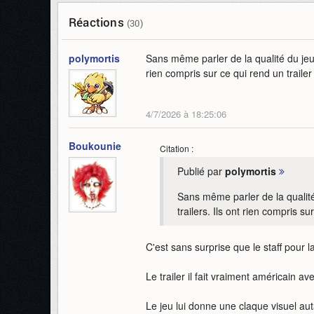
Réactions
(30)
polymortis
Sans même parler de la qualité du jeu e
rien compris sur ce qui rend un trailer
4/7/2026 à 18:25:06
Boukounie
Citation :
Publié par
polymortis
Sans même parler de la qualité 
trailers. Ils ont rien compris su
C'est sans surprise que le staff pour 
Le trailer il fait vraiment américain av
Le jeu lui donne une claque visuel aut