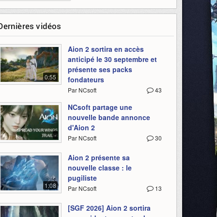
Dernières vidéos
Aion 2 sortira en accès
anticipé le 30 septembre et
présente ses packs
0:55
fondateurs
Par NCsoft
43
NCsoft partage une
nouvelle bande annonce
d'Aion 2
-
Par NCsoft
30
Aion 2 présente sa
nouvelle classe : le
pugiliste
1:08
Par NCsoft
13
[SGF 2026] Aion 2 sortira