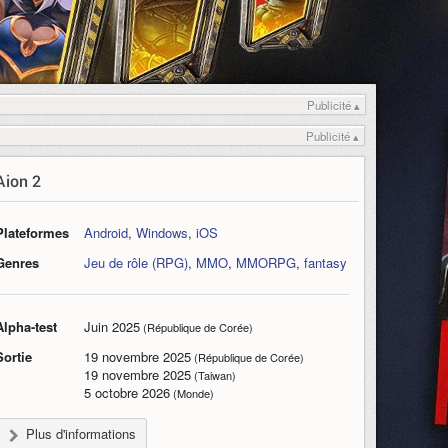
Publicité ▴
Publicité ▴
Aion 2
Plateformes
Android
,
Windows
,
iOS
Genres
Jeu de rôle (RPG)
,
MMO
,
MMORPG
,
fantasy
Alpha-test
Juin 2025
(République de Corée)
Sortie
19 novembre 2025
(République de Corée)
19 novembre 2025
(Taiwan)
5 octobre 2026
(Monde)
Plus d'informations