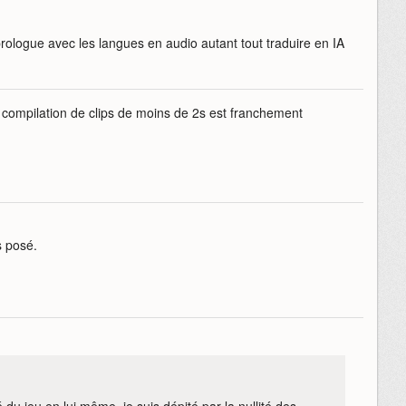
r/prologue avec les langues en audio autant tout traduire en IA
e compilation de clips de moins de 2s est franchement
s posé.
du jeu en lui même, je suis dépité par la nullité des