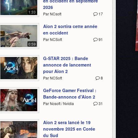
en occident en septembre
2026
1:33
Par NCsoft
17
Aion 2 sortira cette année
en occident
Par NCSoft
91
0:59
G-STAR 2025 : Bande
annonce de lancement
pour Aion 2
-
Par NCSoft
8
GeForce Gamer Festival :
Bande-annonce d'Aion 2
Par Ncsoft / Nvidia
31
-
Aion 2 sera lancé le 19
novembre 2025 en Corée
du Sud