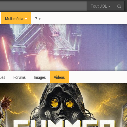
Tout JOL
Multimédia
?
ques
Forums
Images
Vidéos