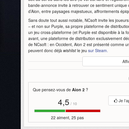
bande-annonce invite à retrouver ce sentiment unique d
d’Aion, entre paysages majestueux, affrontements épi
Sans doute tout aussi notable, NCsoft invite les joueurs
– et non sur Purple, sa propre plateforme de distributi
un jeu cross-plateforme (et Purple est disponible à la f
avant, une plateforme de distribution exclusivement dé
de NCsoft : en Occident, Aion 2 est présenté comme 
peuvent donc déjà
wishlist
le jeu
sur Steam.
Auteur
:
NCsoft
Affi
Mise en ligne par
:
Andy
Mots-clefs
:
2
aion
aion-2
annonce
bande
bande-
Que pensez-vous de
Aion 2
?
4,5
Je l'a
/
10
22 aiment, 25 pas