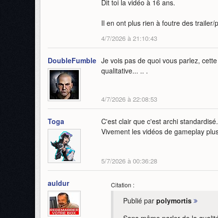
Dit toi la vidéo à 16 ans.
Il en ont plus rien à foutre des traile
4/7/2026 à 21:10:43
DoubleFumble
Je vois pas de quoi vous parlez, cett
qualitative... .. .
4/7/2026 à 22:08:53
Toga
C'est clair que c'est archi standardisé.
Vivement les vidéos de gameplay plu
5/7/2026 à 00:36:28
auldur
Citation :
Publié par
polymortis
Sans même parler de la qualité 