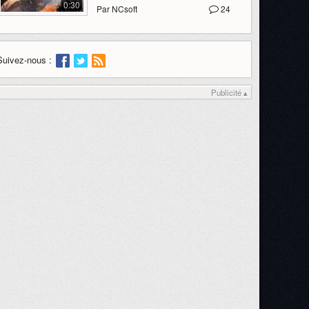
0:30
Par NCsoft
24
Suivez-nous :
Publicité ▴