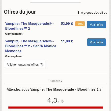
Mise en ligne par
:
Myrhdin
Mots-clefs
:
2
21
2025
bande-annonce
bloodlines
octobre
Offres du jour
À propos des offres
paradox-interactive
sortira
the-masquerade---bloodlines-2
vampire
Vampire: The Masquerade® -
53,99 €
-10%
Voir l'offre
Bloodlines™ 2
Gamesplanet
Vampire: The Masquerade® -
11,99 €
Voir l'offre
Bloodlines™ 2 - Santa Monica
Memories
Gamesplanet
Afficher toutes les offres (7)
Publicité ▴
Attendez-vous
Vampire: The Masquerade - Bloodlines 2
?
4,3
/
10