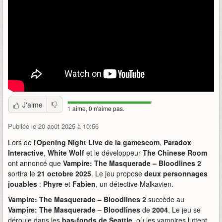
J'aime
1 aime, 0 n'aime pas.
Publiée le 20 août 2025 à 10:56
Lors de l'
Opening Night Live de la gamescom
,
Paradox
Interactive
,
White Wolf
et le développeur
The Chinese Room
ont annoncé que
Vampire: The Masquerade – Bloodlines 2
sortira le
21 octobre 2025
. Le jeu propose
deux personnages
jouables
:
Phyre
et
Fabien
, un détective Malkavien.
Vampire: The Masquerade – Bloodlines 2
succède au
Vampire: The Masquerade – Bloodlines
de
2004
. Le jeu se
déroule dans les
bas-fonds de Seattle
, où les vampires luttent