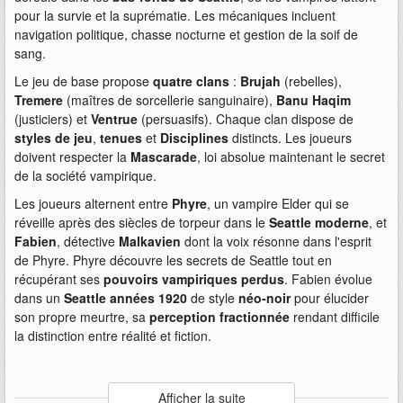
pour la survie et la suprématie. Les mécaniques incluent
navigation politique, chasse nocturne et gestion de la soif de
sang.
Le jeu de base propose
quatre clans
:
Brujah
(rebelles),
Tremere
(maîtres de sorcellerie sanguinaire),
Banu Haqim
(justiciers) et
Ventrue
(persuasifs). Chaque clan dispose de
styles de jeu
,
tenues
et
Disciplines
distincts. Les joueurs
doivent respecter la
Mascarade
, loi absolue maintenant le secret
de la société vampirique.
Les joueurs alternent entre
Phyre
, un vampire Elder qui se
réveille après des siècles de torpeur dans le
Seattle moderne
, et
Fabien
, détective
Malkavien
dont la voix résonne dans l'esprit
de Phyre. Phyre découvre les secrets de Seattle tout en
récupérant ses
pouvoirs vampiriques perdus
. Fabien évolue
dans un
Seattle années 1920
de style
néo-noir
pour élucider
son propre meurtre, sa
perception fractionnée
rendant difficile
la distinction entre réalité et fiction.
Auteur
:
Paradox Interactive
Afficher la suite