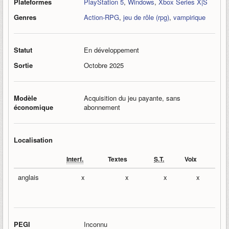
Plateformes
PlayStation 5
,
Windows
,
Xbox Series X|S
Genres
Action-RPG
,
jeu de rôle (rpg)
,
vampirique
Statut
En développement
Sortie
Octobre 2025
Modèle
Acquisition du jeu payante, sans
économique
abonnement
Localisation
Interf.
Textes
S.T.
Voix
anglais
x
x
x
x
PEGI
Inconnu