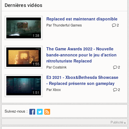
Dernières vidéos
Replaced est maintenant disponible
Par Thunderful Games
2
1:38
The Game Awards 2022 - Nouvelle
bande-annonce pour le jeu d'action
rétrofuturiste Replaced
1:55
Par Coatsink
2
E3 2021 - Xbox&Bethesda Showcase
- Replaced présente son gameplay
Par Xbox
2
1:51
Suivez-nous :
Publicité ▴