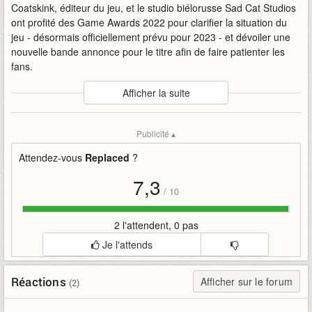
Coatskink, éditeur du jeu, et le studio biélorusse Sad Cat Studios
ont profité des Game Awards 2022 pour clarifier la situation du
jeu - désormais officiellement prévu pour 2023 - et dévoiler une
nouvelle bande annonce pour le titre afin de faire patienter les
fans.
Auteur
:
Coatsink
Afficher la suite
Mise en ligne par
:
Alandring
Mots-clefs
:
2022
annonce
awards
bande
bande-annonce
Publicité ▴
coatsink
game
nouvelle
replaced
the
Attendez-vous
Replaced
?
7,3
/
10
2 l'attendent, 0 pas
Je l'attends
Réactions
Afficher sur le forum
(2)