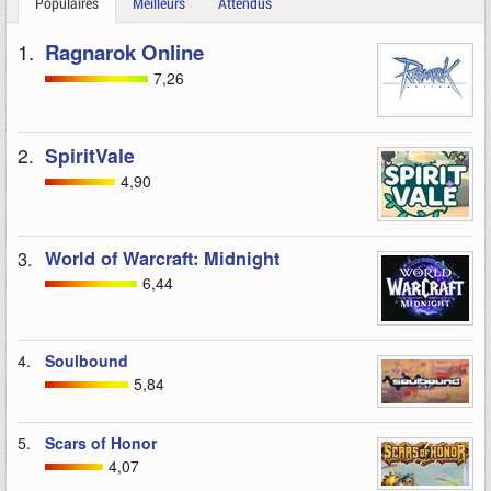
Populaires
Meilleurs
Attendus
1.
Ragnarok Online
7,26
2.
SpiritVale
4,90
3.
World of Warcraft: Midnight
6,44
4.
Soulbound
5,84
5.
Scars of Honor
4,07