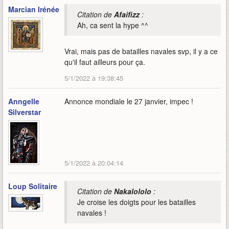
Marcian Irénée
Citation de
Afaifizz
:
Ah, ca sent la hype ^^
Vrai, mais pas de batailles navales svp, il y a ce
qu'il faut ailleurs pour ça.
5/1/2022 à 19:38:45
Anngelle
Annonce mondiale le 27 janvier, impec !
Silverstar
5/1/2022 à 20:04:14
Loup Solitaire
Citation de
Nakalololo
:
Je croise les doigts pour les batailles
navales !