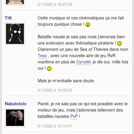
5/1/2022 à 18:47:05
TtK
Cette musique et ces cinématiques ça me fait
toujours quelque chose !
Bataille navale je sais pas mais j'aimerais bien
une extension avec thématique piraterie !
Clairement un peu de Sea of Thieves dans mon
Teso
, avec une nouvelle aire de jeu RvR
maritime en plus de
Cyrodiil
, je dis oui, mille fois
oui !
Mais je m'emballe sans doute.
5/1/2022 à 19:03:42
Nakalololo
Pareil, je ne sais pas ce qui est possible avec le
moteur de jeu, mais j'adorerais tellement des
batailles navales
PvP
!
5/1/2022 à 19:14:07