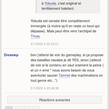
à
Yokuda
, c'est original et
terriblement haletant.
Yokuda est censée être complètement
immergée (à moins qu'il en reste un bout qui
dépasse). Mais peut-être vers l'archipel de
Thras
.
5/1/2022 à 22:23:01
Dreamep
bon j'attend de voir du gameplay, si ça propose
des batailles navales je dit YES, sinon j'attend
de voir si le contenu en vaut vraiment la peine (
et un n eme " nous avons besoin de vous
aventurier sauver
Tamriel
des machinations en
tout genre etc...")
5/1/2022 à 22:48:38
Réactions suivantes