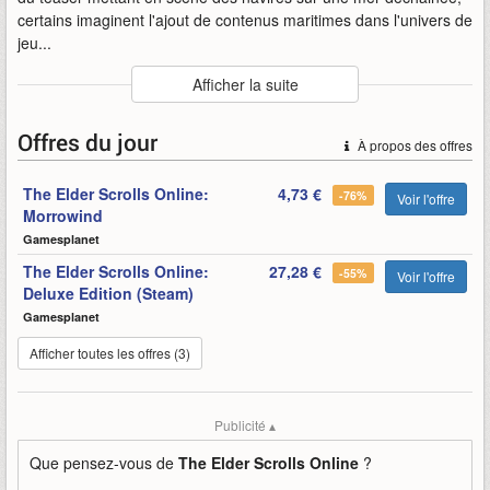
certains imaginent l'ajout de contenus maritimes dans l'univers de
jeu...
Auteur
:
ZeniMax Online
Afficher la suite
Mise en ligne par
:
Uther
Mots-clefs
:
2022
chapitre-
cinématique
mmo
teaser
Offres du jour
À propos des offres
the-elder-scrolls-online
zenimax-online
The Elder Scrolls Online:
4,73 €
-76%
Voir l'offre
Morrowind
Gamesplanet
The Elder Scrolls Online:
27,28 €
-55%
Voir l'offre
Deluxe Edition (Steam)
Gamesplanet
Afficher toutes les offres (3)
Publicité ▴
Que pensez-vous de
The Elder Scrolls Online
?