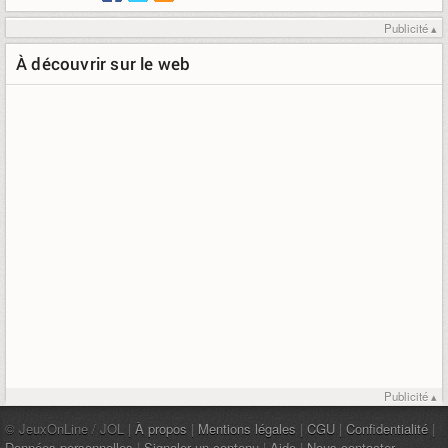
Publicité ▴
À découvrir sur le web
Publicité ▴
© JeuxOnLine / JOL |
À propos
|
Mentions légales
|
CGU
|
Confidentialité
|
Données personnelles
|
Signaler un contenu
|
Aide
|
Nous contacter