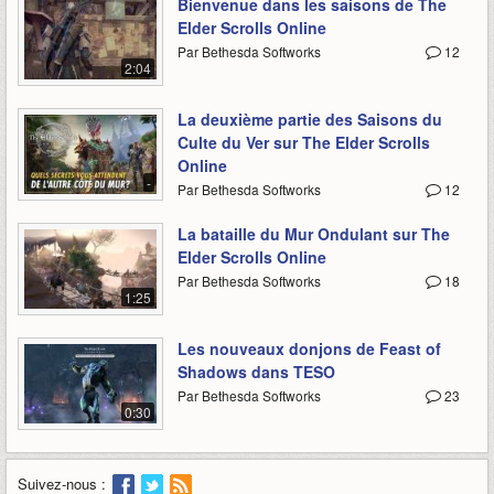
Bienvenue dans les saisons de The
Elder Scrolls Online
Par Bethesda Softworks
12
2:04
La deuxième partie des Saisons du
Culte du Ver sur The Elder Scrolls
Online
-
Par Bethesda Softworks
12
La bataille du Mur Ondulant sur The
Elder Scrolls Online
Par Bethesda Softworks
18
1:25
Les nouveaux donjons de Feast of
Shadows dans TESO
Par Bethesda Softworks
23
0:30
Suivez-nous :