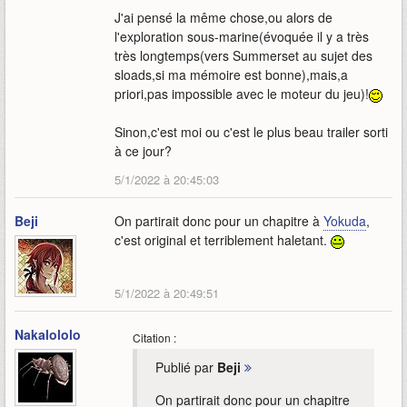
J'ai pensé la même chose,ou alors de
l'exploration sous-marine(évoquée il y a très
très longtemps(vers Summerset au sujet des
sloads,si ma mémoire est bonne),mais,a
priori,pas impossible avec le moteur du jeu)!
Sinon,c'est moi ou c'est le plus beau trailer sorti
à ce jour?
5/1/2022 à 20:45:03
Beji
On partirait donc pour un chapitre à
Yokuda
,
c'est original et terriblement haletant.
5/1/2022 à 20:49:51
Nakalololo
Citation :
Publié par
Beji
On partirait donc pour un chapitre