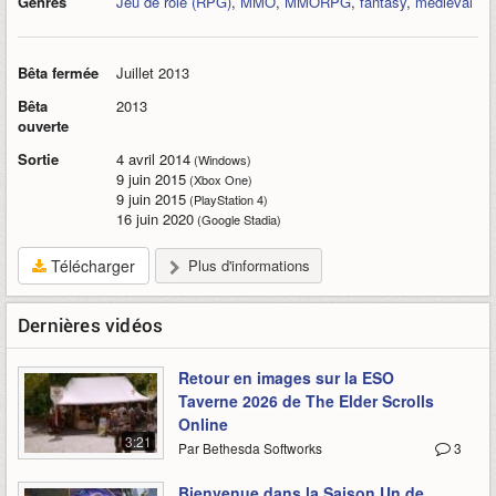
Genres
Jeu de rôle (RPG)
,
MMO
,
MMORPG
,
fantasy
,
médiéval
Bêta fermée
Juillet 2013
Bêta
2013
ouverte
Sortie
4 avril 2014
(Windows)
9 juin 2015
(Xbox One)
9 juin 2015
(PlayStation 4)
16 juin 2020
(Google Stadia)
Télécharger
Plus d'informations
Dernières vidéos
Retour en images sur la ESO
Taverne 2026 de The Elder Scrolls
Online
3:21
Par Bethesda Softworks
3
Bienvenue dans la Saison Un de