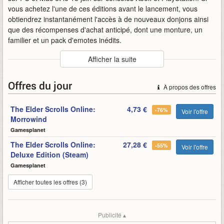
vous achetez l'une de ces éditions avant le lancement, vous
obtiendrez instantanément l'accès à de nouveaux donjons ainsi
que des récompenses d'achat anticipé, dont une monture, un
familier et un pack d'emotes inédits.
Auteur
:
Bethesda Softworks
Afficher la suite
Mise en ligne par
:
Nakalololo
Mots-clefs
:
bande-annonce
bethesda-softworks
culte
elder
Offres du jour
À propos des offres
online
retour
scrolls
the
the-elder-scrolls-online
ver
The Elder Scrolls Online:
4,73 €
-76%
Voir l'offre
Morrowind
Gamesplanet
The Elder Scrolls Online:
27,28 €
-55%
Voir l'offre
Deluxe Edition (Steam)
Gamesplanet
Afficher toutes les offres (3)
Publicité ▴