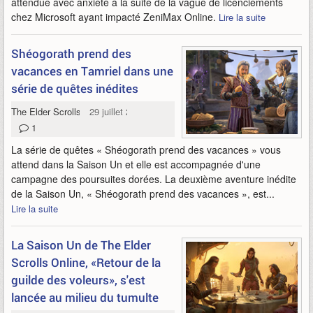
attendue avec anxiété à la suite de la vague de licenciements
chez Microsoft ayant impacté ZeniMax Online.
Lire la suite
Shéogorath prend des
vacances en Tamriel dans une
série de quêtes inédites
The Elder Scrolls Online
29 juillet 2026
1
La série de quêtes « Shéogorath prend des vacances » vous
attend dans la Saison Un et elle est accompagnée d'une
campagne des poursuites dorées. La deuxième aventure inédite
de la Saison Un, « Shéogorath prend des vacances », est...
Lire la suite
La Saison Un de The Elder
Scrolls Online, «Retour de la
guilde des voleurs», s'est
lancée au milieu du tumulte