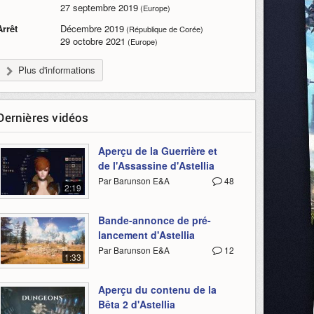
27 septembre 2019
(Europe)
Arrêt
Décembre 2019
(République de Corée)
29 octobre 2021
(Europe)
Plus d'informations
Dernières vidéos
Aperçu de la Guerrière et
de l'Assassine d'Astellia
Par Barunson E&A
48
2:19
Bande-annonce de pré-
lancement d'Astellia
Par Barunson E&A
12
1:33
Aperçu du contenu de la
Bêta 2 d'Astellia