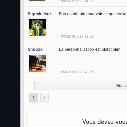
13/3/2019 à 20:14:00
Suprakilleur
Bon en attente pour voir ce que ça va
13/3/2019 à 20:33:39
Snupxo
La personnalisation est plutôt bien
13/3/2019 à 23:48:05
Réact
1
2
Vous devez vous 