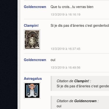
Goldencrown
Que tu crois...tu verras bien
13/3/2019 à 16:16:19
Clampin!
Si je dis pas d'âneries c'est genderlo
13/3/2019 à 16:37:45
Goldencrown
oui
13/3/2019 à 16:49:56
Astragalus
Citation de
Clampin!
:
Si je dis pas d'âneries c'est gende
Citation de
Goldencrown
:
oui