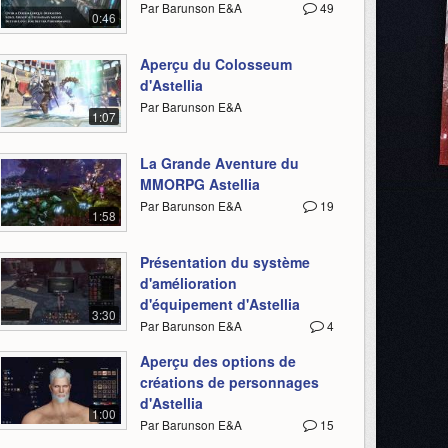
Par Barunson E&A
49
0:46
Aperçu du Colosseum
d'Astellia
Par Barunson E&A
1:07
La Grande Aventure du
MMORPG Astellia
Par Barunson E&A
19
1:58
Présentation du système
d'amélioration
d'équipement d'Astellia
3:30
Par Barunson E&A
4
Aperçu des options de
créations de personnages
d'Astellia
1:00
Par Barunson E&A
15