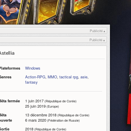
Publicité ▴
Publicité ▴
Astellia
Plateformes
Windows
Genres
Action-RPG
,
MMO
,
tactical rpg
,
asie
,
fantasy
Bêta fermée
1 juin 2017
(République de Corée)
25 juin 2019
(Europe)
Bêta
13 décembre 2018
(République de Corée)
ouverte
6 mars 2020
(Fédération de Russie)
Sortie
2018
(République de Corée)