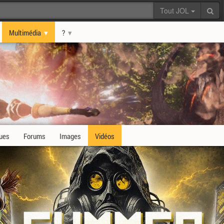
Tout JOL
Multimédia
?
ques
Forums
Images
Vidéos