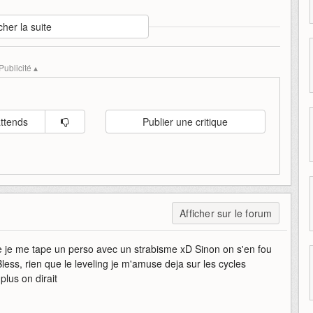
cher la suite
réations
options
personnages
mmo
asie
corée-du-sud
Publicité ▴
attends
Publier une critique
Afficher sur le forum
que je me tape un perso avec un strabisme xD Sinon on s'en fou
less, rien que le leveling je m'amuse deja sur les cycles
plus on dirait