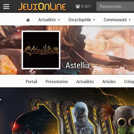
8 307
Actualités
Encyclopédie
Communauté
Astellia
Portail
Présentation
Actualités
Articles
Criti