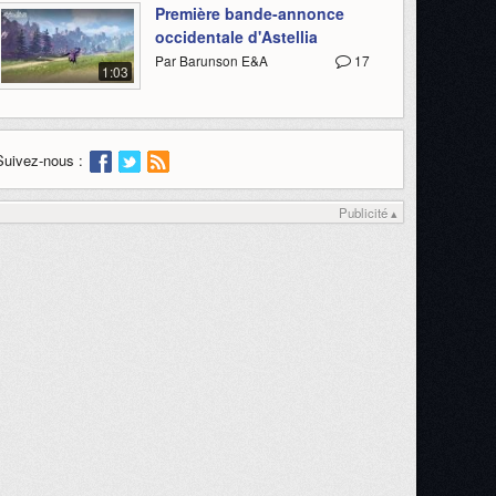
Première bande-annonce
occidentale d'Astellia
Par Barunson E&A
17
1:03
Suivez-nous :
Publicité ▴