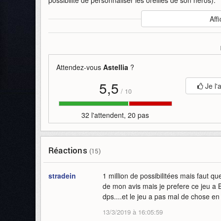
Auteur
:
Barunson E&A
Affi
Mise en ligne par
:
Uther
Mots-clefs
:
astellia
bande-annonce
barunson-ea
c
Attendez-vous
Astellia
?
5,5
Je l'
/
10
32 l'attendent, 20 pas
Réactions
(15)
stradein
1 million de possibilitées mais faut 
de mon avis mais je prefere ce jeu a B
dps....et le jeu a pas mal de chose en 
13/3/2019 à 16:05:59