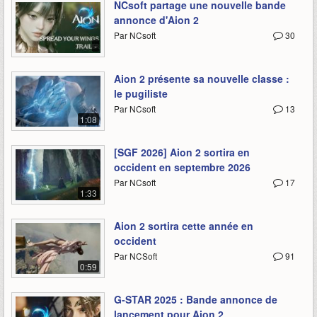
NCsoft partage une nouvelle bande
annonce d'Aion 2
Par NCsoft
30
-
Aion 2 présente sa nouvelle classe :
le pugiliste
Par NCsoft
13
1:08
[SGF 2026] Aion 2 sortira en
occident en septembre 2026
Par NCsoft
17
1:33
Aion 2 sortira cette année en
occident
Par NCSoft
91
0:59
G-STAR 2025 : Bande annonce de
lancement pour Aion 2