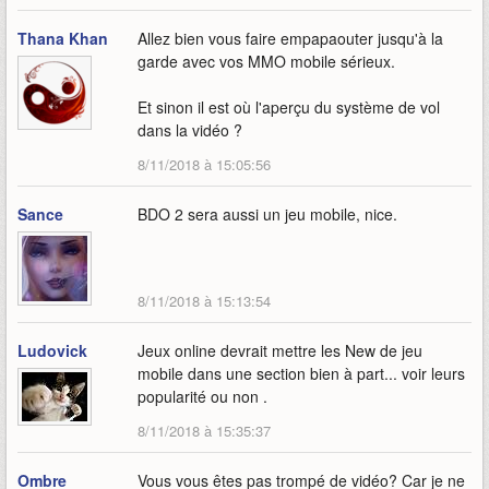
Thana Khan
Allez bien vous faire empapaouter jusqu'à la
garde avec vos MMO mobile sérieux.
Et sinon il est où l'aperçu du système de vol
dans la vidéo ?
8/11/2018 à 15:05:56
Sance
BDO 2 sera aussi un jeu mobile, nice.
8/11/2018 à 15:13:54
Ludovick
Jeux online devrait mettre les New de jeu
mobile dans une section bien à part... voir leurs
popularité ou non .
8/11/2018 à 15:35:37
Ombre
Vous vous êtes pas trompé de vidéo? Car je ne