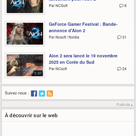
Par NCSoft
8
-
GeForce Gamer Festival : Bande-
annonce d'Aion 2
Par Ncsoft / Nvidia
31
-
Aion 2 sera lancé le 19 novembre
2025 en Corée du Sud
Par NCsoft
24
0:30
Suivez-nous :
Publicité ▴
À découvrir sur le web