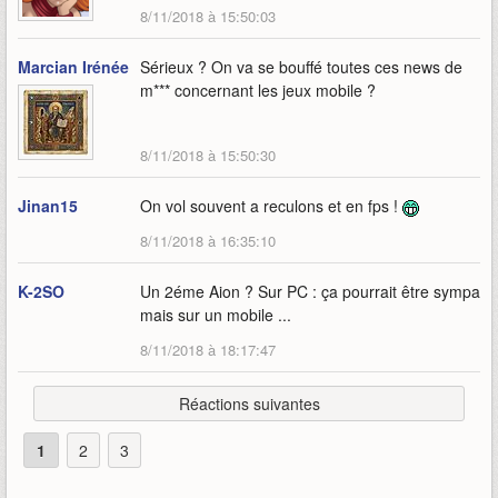
8/11/2018 à 15:50:03
Marcian Irénée
Sérieux ? On va se bouffé toutes ces news de
m*** concernant les jeux mobile ?
8/11/2018 à 15:50:30
Jinan15
On vol souvent a reculons et en fps !
8/11/2018 à 16:35:10
K-2SO
Un 2éme Aion ? Sur PC : ça pourrait être sympa
mais sur un mobile ...
8/11/2018 à 18:17:47
Réactions suivantes
1
2
3