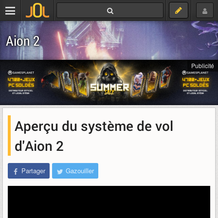
Aion 2
Publicité
Aperçu du système de vol
d'Aion 2
Partager
Gazouiller