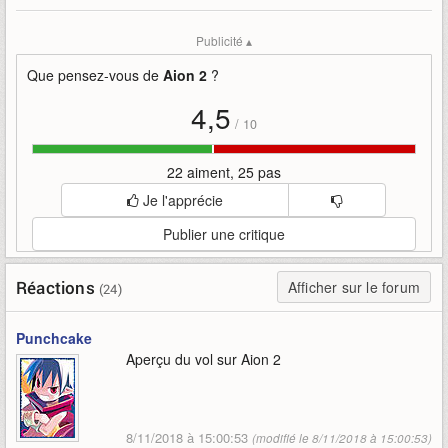
Mise en ligne par
:
Uther
Mots-clefs
:
aion-2
bande-annonce
ncsoft
système
vol
Publicité ▴
mmo
mmorpg
mobile
asie
corée-du-sud
Que pensez-vous de
Aion 2
?
4,5
/
10
22 aiment, 25 pas
Je l'apprécie
Publier une critique
Réactions
Afficher sur le forum
(24)
Punchcake
Aperçu du vol sur Aion 2
8/11/2018 à 15:00:53
(modifié le 8/11/2018 à 15:00:53)