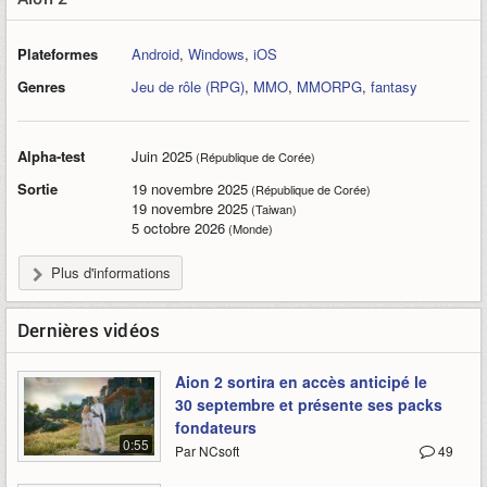
Plateformes
Android
,
Windows
,
iOS
Genres
Jeu de rôle (RPG)
,
MMO
,
MMORPG
,
fantasy
Alpha-test
Juin 2025
(République de Corée)
Sortie
19 novembre 2025
(République de Corée)
19 novembre 2025
(Taiwan)
5 octobre 2026
(Monde)
Plus d'informations
Dernières vidéos
Aion 2 sortira en accès anticipé le
30 septembre et présente ses packs
fondateurs
0:55
Par NCsoft
49