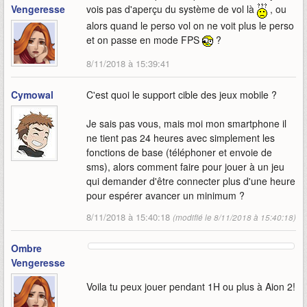
Vengeresse
vois pas d'aperçu du système de vol là
, ou
alors quand le perso vol on ne voit plus le perso
et on passe en mode FPS
?
8/11/2018 à 15:39:41
Cymowal
C'est quoi le support cible des jeux mobile ?
Je sais pas vous, mais moi mon smartphone il
ne tient pas 24 heures avec simplement les
fonctions de base (téléphoner et envoie de
sms), alors comment faire pour jouer à un jeu
qui demander d'être connecter plus d'une heure
pour espérer avancer un minimum ?
8/11/2018 à 15:40:18
(modifié le 8/11/2018 à 15:40:18)
Ombre
Vengeresse
Voila tu peux jouer pendant 1H ou plus à Aion 2!