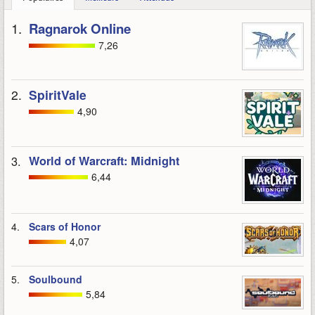
1.
Ragnarok Online
7,26
2.
SpiritVale
4,90
3.
World of Warcraft: Midnight
6,44
4.
Scars of Honor
4,07
5.
Soulbound
5,84