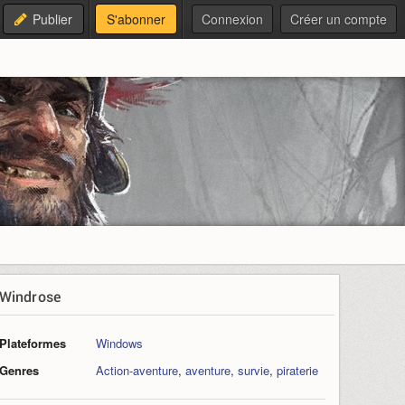
Publier
S'abonner
Connexion
Créer un compte
Windrose
Plateformes
Windows
Genres
Action-aventure
,
aventure
,
survie
,
piraterie