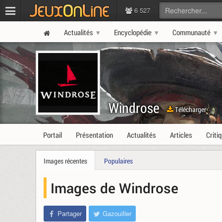
6 527
Actualités
Encyclopédie
Communauté
Windrose
Télécharger
Portail
Présentation
Actualités
Articles
Criti
Images récentes
Populaires
Images de Windrose
Partager
Gazouiller