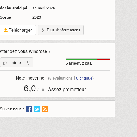
Accès anticipé
14 avril 2026
Sortie
2026
Télécharger
Plus d'informations
Attendez-vous
Windrose
?
J'aime
5 aiment, 2 pas.
Note moyenne :
(
8
évaluations |
0
critique
)
6,0
Assez prometteur
-
/
10
Suivez-nous :