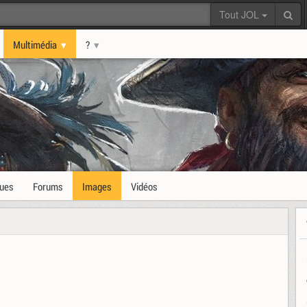
Tout JOL
Multimédia
?
ques
Forums
Images
Vidéos