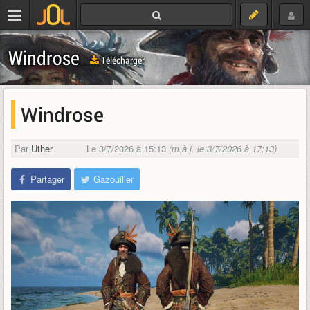
Windrose
Télécharger
Windrose
Par
Uther
Le 3/7/2026 à 15:13
(m.à.j. le 3/7/2026 à 17:13)
Partager
Gazouiller