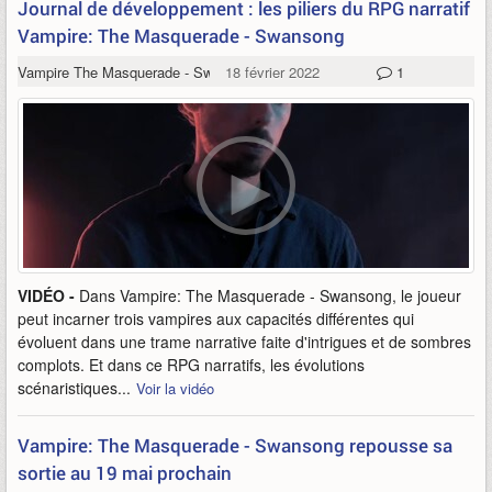
Journal de développement : les piliers du RPG narratif
Vampire: The Masquerade - Swansong
Vampire The Masquerade - Swansong
18 février 2022
1
VIDÉO -
Dans Vampire: The Masquerade - Swansong, le joueur
peut incarner trois vampires aux capacités différentes qui
évoluent dans une trame narrative faite d'intrigues et de sombres
complots. Et dans ce RPG narratifs, les évolutions
scénaristiques...
Voir la vidéo
Vampire: The Masquerade - Swansong repousse sa
sortie au 19 mai prochain