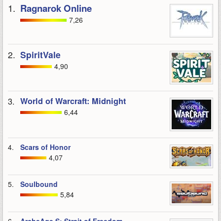
1.
Ragnarok Online
7,26
2.
SpiritVale
4,90
3.
World of Warcraft: Midnight
6,44
4.
Scars of Honor
4,07
5.
Soulbound
5,84