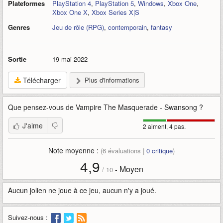
Plateformes
PlayStation 4
,
PlayStation 5
,
Windows
,
Xbox One
,
Xbox One X
,
Xbox Series X|S
Genres
Jeu de rôle (RPG)
,
contemporain
,
fantasy
Sortie
19 mai 2022
Télécharger
Plus d'informations
Que pensez-vous de
Vampire The Masquerade - Swansong
?
J'aime
2 aiment, 4 pas.
Note moyenne :
(
6
évaluations |
0
critique
)
4,9
Moyen
-
/
10
Aucun jolien ne joue à ce jeu, aucun n'y a joué.
Suivez-nous :