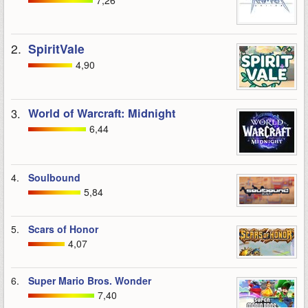
7,26
2.
SpiritVale
4,90
3.
World of Warcraft: Midnight
6,44
4.
Soulbound
5,84
5.
Scars of Honor
4,07
6.
Super Mario Bros. Wonder
7,40