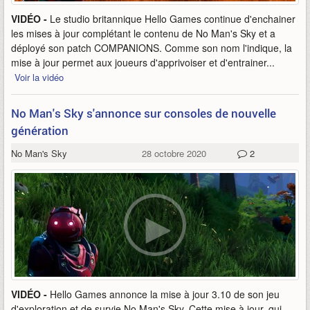
VIDÉO -
Le studio britannique Hello Games continue d'enchainer
les mises à jour complétant le contenu de No Man's Sky et a
déployé son patch COMPANIONS. Comme son nom l'indique, la
mise à jour permet aux joueurs d'apprivoiser et d'entrainer...
Voir la vidéo
No Man's Sky s'annonce sur consoles de nouvelle
génération
No Man's Sky
28 octobre 2020
2
VIDÉO -
Hello Games annonce la mise à jour 3.10 de son jeu
d'exploration et de survie No Man's Sky. Cette mise à jour, qui