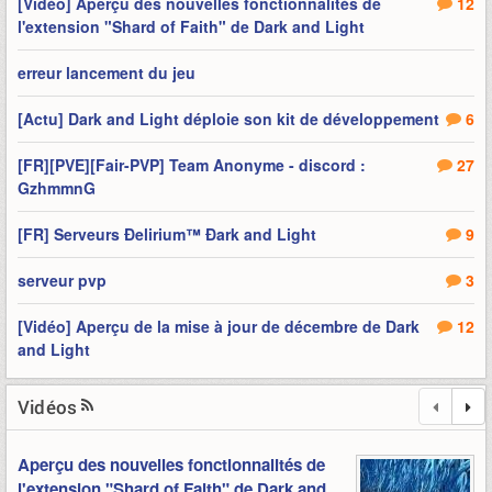
[Vidéo] Aperçu des nouvelles fonctionnalités de
12
l'extension "Shard of Faith" de Dark and Light
erreur lancement du jeu
[Actu] Dark and Light déploie son kit de développement
6
[FR][PVE][Fair-PVP] Team Anonyme - discord :
27
GzhmmnG
[FR] Serveurs Ðelirium™ Ðark and Light
9
serveur pvp
3
[Vidéo] Aperçu de la mise à jour de décembre de Dark
12
and Light
Vidéos
Aperçu des nouvelles fonctionnalités de
l'extension "Shard of Faith" de Dark and