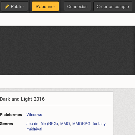
Publier
S'abonner
Connexion
Créer un compte
Dark and Light 2016
Plateformes
Windows
Genres
Jeu de rôle (RPG)
,
MMO
,
MMORPG
,
fantasy
,
médiéval