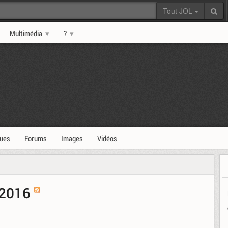
Tout JOL
Multimédia
?
ques
Forums
Images
Vidéos
t 2016