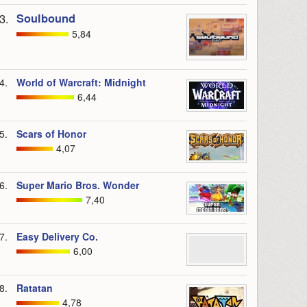
3.
Soulbound
5,84
4.
World of Warcraft: Midnight
6,44
5.
Scars of Honor
4,07
6.
Super Mario Bros. Wonder
7,40
7.
Easy Delivery Co.
6,00
8.
Ratatan
4,78