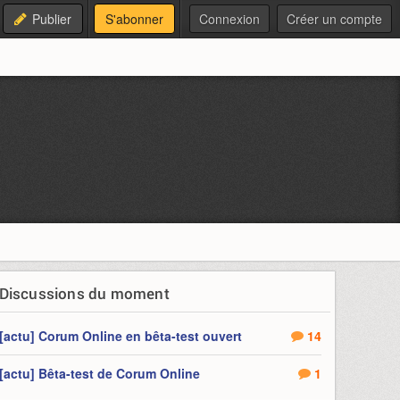
Publier
S'abonner
Connexion
Créer un compte
Discussions du moment
[actu] Corum Online en bêta-test ouvert
14
[actu] Bêta-test de Corum Online
1