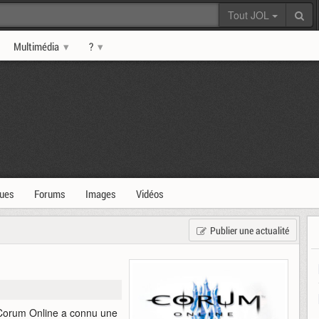
Tout JOL
Multimédia
?
ques
Forums
Images
Vidéos
Publier une actualité
e Corum Online a connu une