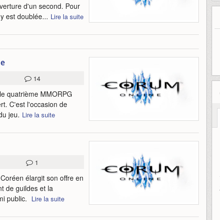
uverture d'un second. Pour
y est doublée...
Lire la suite
ne
14
e, le quatrième MMORPG
t. C'est l'occasion de
du jeu.
Lire la suite
1
oréen élargit son offre en
 de guildes et la
mi public.
Lire la suite