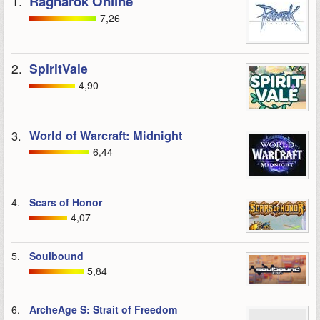
1.
Ragnarok Online
7,26
2.
SpiritVale
4,90
3.
World of Warcraft: Midnight
6,44
4.
Scars of Honor
4,07
5.
Soulbound
5,84
6.
ArcheAge S: Strait of Freedom