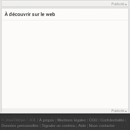
Publicité ▴
À découvrir sur le web
Publicité ▴
© JeuxOnLine / JOL |
À propos
|
Mentions légales
|
CGU
|
Confidentialité
|
Données personnelles
|
Signaler un contenu
|
Aide
|
Nous contacter