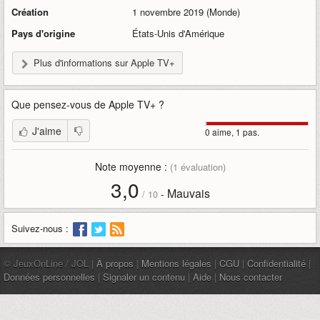
Création
1 novembre 2019 (Monde)
Pays d'origine
États-Unis d'Amérique
Plus d'informations sur Apple TV+
Que pensez-vous de
Apple TV+
?
J'aime
0 aime, 1 pas.
Note moyenne :
(
1
évaluation)
3,0
Mauvais
-
/
10
Suivez-nous :
© JeuxOnLine / JOL |
À propos
|
Mentions légales
|
CGU
|
Confidentialité
|
Données personnelles
|
Signaler un contenu
|
Aide
|
Nous contacter