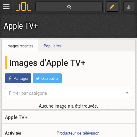
Apple TV+
Images récentes
Populaires
Images d'Apple TV+
Partager
Gazouiller
Filtrer par catégorie
Aucune image n'a été trouvée.
Apple TV+
Activités
Producteur de télévision