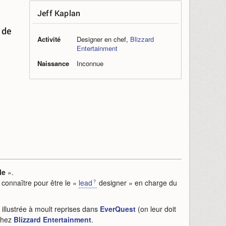
Jeff Kaplan
 de
Activité
Designer en chef,
Blizzard
Entertainment
Naissance
Inconnue
le
».
it connaître pour être le «
lead
designer » en charge du
t illustrée à moult reprises dans
EverQuest
(on leur doit
 chez
Blizzard Entertainment
.