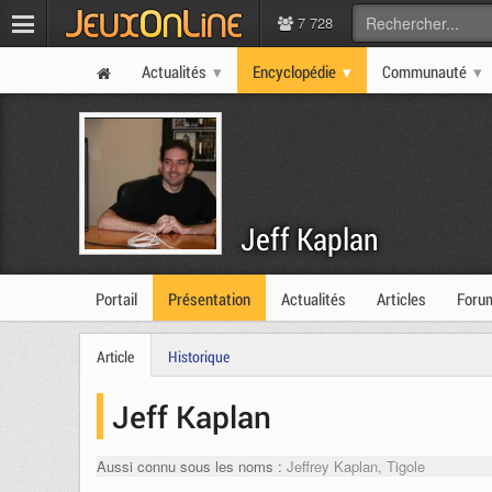
7 728
Actualités
Encyclopédie
Communauté
Jeff Kaplan
Portail
Présentation
Actualités
Articles
Foru
Article
Historique
Jeff Kaplan
Aussi connu sous les noms :
Jeffrey Kaplan, Tigole