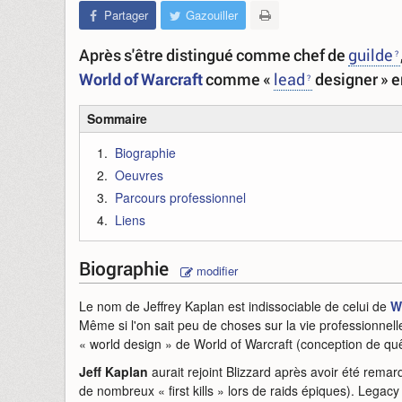
Partager
Gazouiller
Après s'être distingué comme chef de
guilde
World of Warcraft
comme «
lead
designer » e
Sommaire
Biographie
Oeuvres
Parcours professionnel
Liens
Biographie
modifier
Le nom de Jeffrey Kaplan est indissociable de celui de
W
Même si l'on sait peu de choses sur la vie professionne
« world design » de World of Warcraft (conception de quêt
Jeff Kaplan
aurait rejoint Blizzard après avoir été rema
de nombreux « first kills » lors de raids épiques). Legacy 