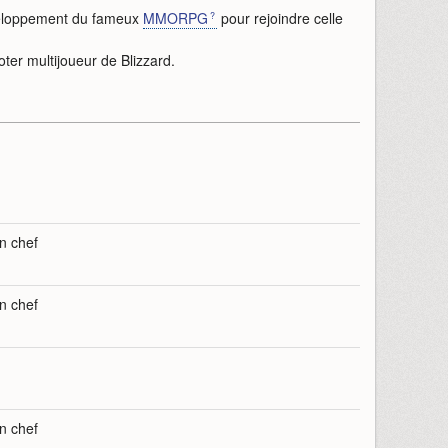
veloppement du fameux
MMORPG
pour rejoindre celle
ooter multijoueur de Blizzard.
n chef
n chef
n chef