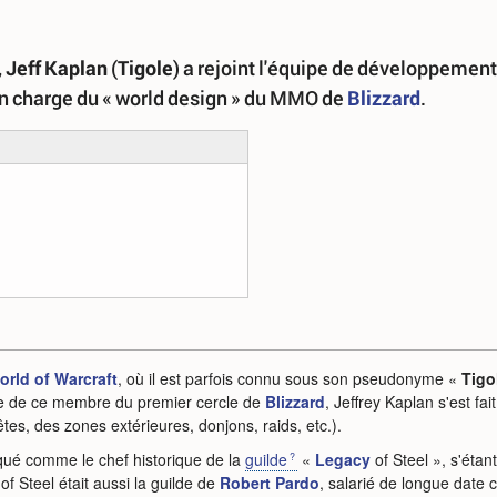
,
Jeff Kaplan
(
Tigole
) a rejoint l'équipe de développement
n charge du « world design » du MMO de
Blizzard
.
orld of Warcraft
, où il est parfois connu sous son pseudonyme «
Tigo
lle de ce membre du premier cercle de
Blizzard
, Jeffrey Kaplan s'est fa
es, des zones extérieures, donjons, raids, etc.).
rqué comme le chef historique de la
guilde
«
Legacy
of Steel », s'étan
of Steel était aussi la guilde de
Robert Pardo
, salarié de longue date