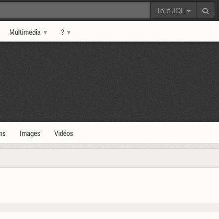
Tout JOL
Multimédia
?
ms
Images
Vidéos