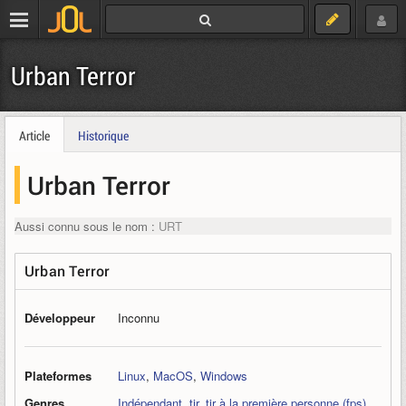
Urban Terror
Article
Historique
Urban Terror
Aussi connu sous le nom :
URT
Urban Terror
Développeur
Inconnu
Plateformes
Linux
,
MacOS
,
Windows
Genres
Indépendant
,
tir
,
tir à la première personne (fps)
,