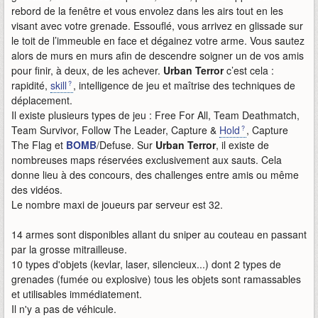
rebord de la fenêtre et vous envolez dans les airs tout en les
visant avec votre grenade. Essouflé, vous arrivez en glissade sur
le toit de l’immeuble en face et dégainez votre arme. Vous sautez
alors de murs en murs afin de descendre soigner un de vos amis
pour finir, à deux, de les achever.
Urban Terror
c’est cela :
rapidité,
skill
, intelligence de jeu et maîtrise des techniques de
déplacement.
Il existe plusieurs types de jeu : Free For All, Team Deathmatch,
Team Survivor, Follow The Leader, Capture &
Hold
, Capture
The Flag et
BOMB
/Defuse. Sur
Urban Terror
, il existe de
nombreuses maps réservées exclusivement aux sauts. Cela
donne lieu à des concours, des challenges entre amis ou même
des vidéos.
Le nombre maxi de joueurs par serveur est 32.
14 armes sont disponibles allant du sniper au couteau en passant
par la grosse mitrailleuse.
10 types d'objets (kevlar, laser, silencieux...) dont 2 types de
grenades (fumée ou explosive) tous les objets sont ramassables
et utilisables immédiatement.
Il n'y a pas de véhicule.