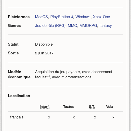
Plateformes
MacOS
,
PlayStation 4
,
Windows
,
Xbox One
Genres
Jeu de rôle (RPG)
,
MMO
,
MMORPG
,
fantasy
Statut
Disponible
Sortie
2 juin 2017
Modèle
Acquisition du jeu payante, avec abonnement
économique
facultatif, avec microtransactions
Localisation
Interf.
Textes
S.T.
Voix
français
x
x
x
x