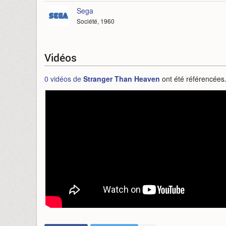
Sega
Société, 1960
Vidéos
0 vidéos de
Stranger Than Heaven
ont été référencées