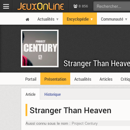
8 856
Actualités
Encyclopédie
Communauté
Stranger Than Heav
Portail
Présentation
Actualités
Articles
Criti
Article
Historique
Stranger Than Heaven
Aussi connu sous le nom :
Project Century