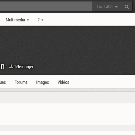
Tout JOL
Multimédia
?
en
Télécharger
ques
Forums
Images
Vidéos