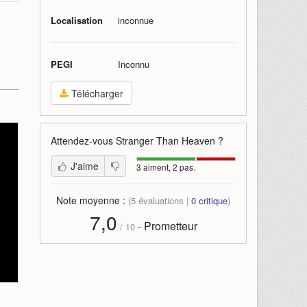
Localisation
inconnue
PEGI
Inconnu
Télécharger
Attendez-vous
Stranger Than Heaven
?
J'aime
3 aiment, 2 pas.
Note moyenne :
(
5
évaluations |
0
critique
)
7,0
Prometteur
-
/
10