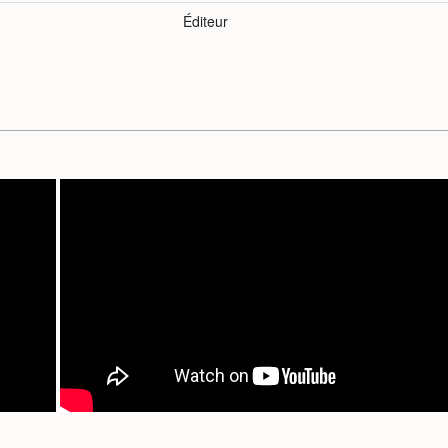
Éditeur
.