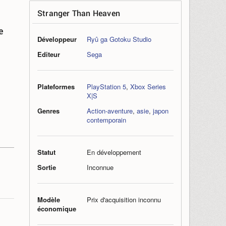
Stranger Than Heaven
e
Développeur
Ryû ga Gotoku Studio
Editeur
Sega
Plateformes
PlayStation 5
,
Xbox Series
X|S
Genres
Action-aventure
,
asie
,
japon
contemporain
Statut
En développement
Sortie
Inconnue
Modèle
Prix d'acquisition inconnu
économique