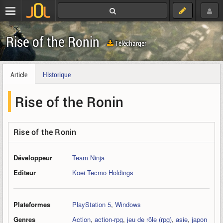
Rise of the Ronin
Télécharger
Article
Historique
Rise of the Ronin
Rise of the Ronin
Développeur
Team Ninja
Editeur
Koei Tecmo Holdings
Plateformes
PlayStation 5
,
Windows
Genres
Action
,
action-rpg
,
jeu de rôle (rpg)
,
asie
,
japon