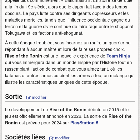
appelle plus communément « Bakumatsu ». L’histoire se déroule
à la fin du 19e siècle, alors que le Japon fait face à des temps
obscurs. Le pays lutte contre ses dirigeants oppresseurs et les
maladies mortelles, tandis que l’influence occidentale gagne du
terrain et la guerre civile continue de faire rage entre le shogunat
Tokugawa et les factions anti-shogunat.
À cette époque troublée, vous incarnez un ronin, un guerrier ne
répondant à aucun maître et libre de faire ses propres choix.
Rise of the Ronin
est une nouvelle expérience de
Team Ninja
qui vous immergera dans un monde inspiré par l’Histoire tout en
rassemblant l’action de combat que vous aimez tant, où les
katanas et autres lames côtoient les armes à feu, un mélange qui
illustre les caractéristiques uniques de cette époque.
Sortie
modifier
Le développement de
Rise of the Ronin
débute en 2015 et le
jeu est officiellement annoncé en 2022. La sortie de
Rise of the
Ronin
est prévue pour 2024 sur
PlayStation 5
.
Sociétés liées
modifier