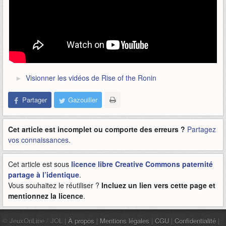
Visionner les vidéos de Rise of the Ronin
Partager
Gazouiller
Cet article est incomplet ou comporte des erreurs ?
Partagez
vos connaissances
.
Cet article est sous
licence libre Creative Commons paternité
partage à l’identique
.
Vous souhaitez le réutiliser ?
Incluez un lien vers cette page et
mentionnez la licence
.
© JeuxOnLine / JOL |
À propos
|
Mentions légales
|
CGU
|
Confidentialité
|