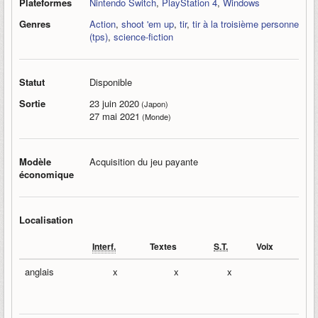
Plateformes
Nintendo Switch
,
PlayStation 4
,
Windows
Genres
Action
,
shoot 'em up
,
tir
,
tir à la troisième personne
(tps)
,
science-fiction
Statut
Disponible
Sortie
23 juin 2020
(Japon)
27 mai 2021
(Monde)
Modèle
Acquisition du jeu payante
économique
Localisation
Interf.
Textes
S.T.
Voix
anglais
x
x
x