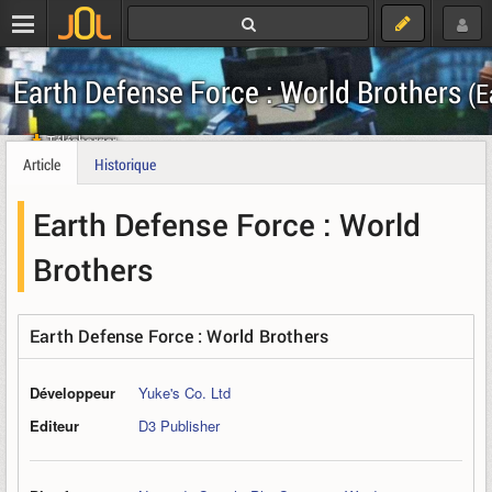
Earth Defense Force : World Brothers
(E
Télécharger
Article
Historique
Earth Defense Force : World
Brothers
Earth Defense Force : World Brothers
Développeur
Yuke's Co. Ltd
Editeur
D3 Publisher