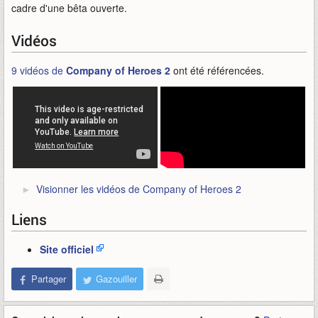
cadre d'une bêta ouverte.
Vidéos
9 vidéos de
Company of Heroes 2
ont été référencées.
Visionner les vidéos de Company of Heroes 2
Liens
Site officiel
Partager
Gazouiller