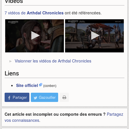
Vidéos
7 vidéos de
Arthdal Chronicles
ont été référencées.
Visionner les vidéos de Arthdal Chronicles
Liens
Site officiel
(coréen)
Partager
Gazouiller
Cet article est incomplet ou comporte des erreurs ?
Partagez
vos connaissances
.