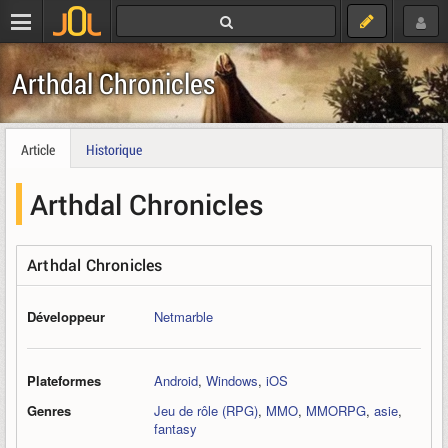
Arthdal Chronicles
Article
Historique
Arthdal Chronicles
Arthdal Chronicles
Développeur
Netmarble
Plateformes
Android
,
Windows
,
iOS
Genres
Jeu de rôle (RPG)
,
MMO
,
MMORPG
,
asie
,
fantasy