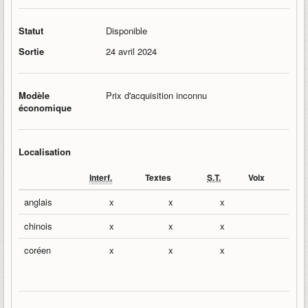
Statut
Disponible
Sortie
24 avril 2024
Modèle
Prix d'acquisition inconnu
économique
Localisation
Interf.
Textes
S.T.
Voix
anglais
x
x
x
chinois
x
x
x
coréen
x
x
x