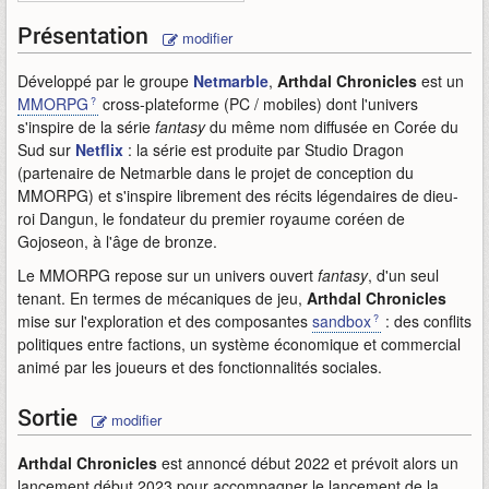
Présentation
modifier
Développé par le groupe
Netmarble
,
Arthdal Chronicles
est un
MMORPG
cross-plateforme (PC / mobiles) dont l'univers
s'inspire de la série
fantasy
du même nom diffusée en Corée du
Sud sur
Netflix
: la série est produite par Studio Dragon
(partenaire de Netmarble dans le projet de conception du
MMORPG) et s'inspire librement des récits légendaires de dieu-
roi Dangun, le fondateur du premier royaume coréen de
Gojoseon, à l'âge de bronze.
Le MMORPG repose sur un univers ouvert
fantasy
, d'un seul
tenant. En termes de mécaniques de jeu,
Arthdal Chronicles
mise sur l'exploration et des composantes
sandbox
: des conflits
politiques entre factions, un système économique et commercial
animé par les joueurs et des fonctionnalités sociales.
Sortie
modifier
Arthdal Chronicles
est annoncé début 2022 et prévoit alors un
lancement début 2023 pour accompagner le lancement de la