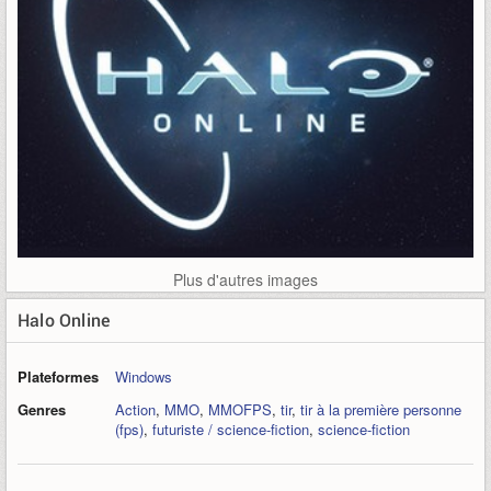
Plus d'autres images
Halo Online
Plateformes
Windows
Genres
Action
,
MMO
,
MMOFPS
,
tir
,
tir à la première personne
(fps)
,
futuriste / science-fiction
,
science-fiction