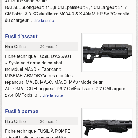
ARMORYMode de tir:
RAFALESLongueur: 115,8 CMÉpaisseur: 6,7 CMLargeur: 31,7
CMPoids: 3,3 KGMunitions: M634 9,5 X 40MM HP-SAPCapacité
du chargeur...
Lire la suite
Fusil d'assaut
Halo Online
30 mars 2015
Fiche technique FUSIL D'ASSAUT,
« Système d’arme de combat
individuel MA5D » Fabricant:
MISRIAH ARMORYAutres modèles
répandus: MA5B, MA5C, MA5D, MA37Mode de tir:
AUTOMATIQUELongueur: 99,7 CMÉpaisseur: 7,7 CMLargeur:
27,4 CMPoids: 3...
Lire la suite
Fusil à pompe
Halo Online
30 mars 2015
Fiche technique FUSIL À POMPE,
« Fusil tactique à pompe M45 »