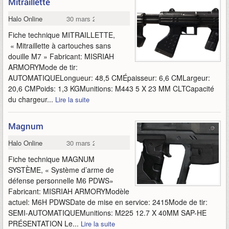
Mitraillette
Halo Online
30 mars 2015
Fiche technique MITRAILLETTE,
« Mitraillette à cartouches sans
douille M7 » Fabricant: MISRIAH
ARMORYMode de tir:
AUTOMATIQUELongueur: 48,5 CMÉpaisseur: 6,6 CMLargeur:
20,6 CMPoids: 1,3 KGMunitions: M443 5 X 23 MM CLTCapacité
du chargeur...
Lire la suite
Magnum
Halo Online
30 mars 2015
Fiche technique MAGNUM
SYSTÈME, « Système d’arme de
défense personnelle M6 PDWS»
Fabricant: MISRIAH ARMORYModèle
actuel: M6H PDWSDate de mise en service: 2415Mode de tir:
SEMI-AUTOMATIQUEMunitions: M225 12.7 X 40MM SAP-HE
PRÉSENTATION Le...
Lire la suite