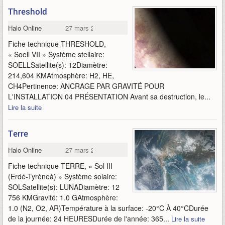
Threshold
Halo Online
27 mars 2015
Fiche technique THRESHOLD,
« Soell VII » Système stellaire:
SOELLSatellite(s): 12Diamètre:
214,604 KMAtmosphère: H2, HE,
CH4Pertinence: ANCRAGE PAR GRAVITÉ POUR
L'INSTALLATION 04 PRÉSENTATION Avant sa destruction, le...
Lire la suite
Terre
Halo Online
27 mars 2015
Fiche technique TERRE, « Sol III
(Erdé-Tyrèneà) » Système solaire:
SOLSatellite(s): LUNADiamètre: 12
756 KMGravité: 1.0 GAtmosphère:
1.0 (N2, O2, AR)Température à la surface: -20°C À 40°CDurée
de la journée: 24 HEURESDurée de l'année: 365...
Lire la suite