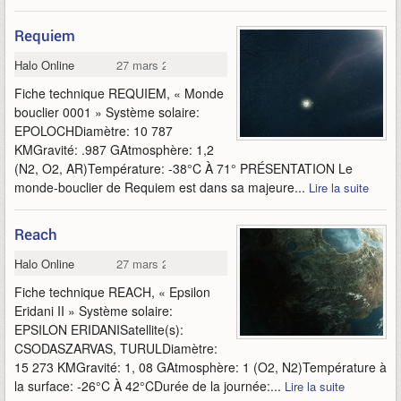
Requiem
Halo Online
27 mars 2015
Fiche technique REQUIEM, « Monde
bouclier 0001 » Système solaire:
EPOLOCHDiamètre: 10 787
KMGravité: .987 GAtmosphère: 1,2
(N2, O2, AR)Température: -38°C À 71° PRÉSENTATION Le
monde-bouclier de Requiem est dans sa majeure...
Lire la suite
Reach
Halo Online
27 mars 2015
Fiche technique REACH, « Epsilon
Eridani II » Système solaire:
EPSILON ERIDANISatellite(s):
CSODASZARVAS, TURULDiamètre:
15 273 KMGravité: 1, 08 GAtmosphère: 1 (O2, N2)Température à
la surface: -26°C À 42°CDurée de la journée:...
Lire la suite