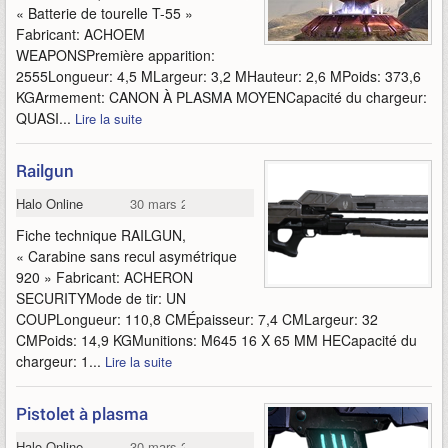
« Batterie de tourelle T-55 »
Fabricant: ACHOEM
WEAPONSPremière apparition:
2555Longueur: 4,5 MLargeur: 3,2 MHauteur: 2,6 MPoids: 373,6
KGArmement: CANON À PLASMA MOYENCapacité du chargeur:
QUASI...
Lire la suite
Railgun
Halo Online
30 mars 2015
Fiche technique RAILGUN,
« Carabine sans recul asymétrique
920 » Fabricant: ACHERON
SECURITYMode de tir: UN
COUPLongueur: 110,8 CMÉpaisseur: 7,4 CMLargeur: 32
CMPoids: 14,9 KGMunitions: M645 16 X 65 MM HECapacité du
chargeur: 1...
Lire la suite
Pistolet à plasma
Halo Online
30 mars 2015