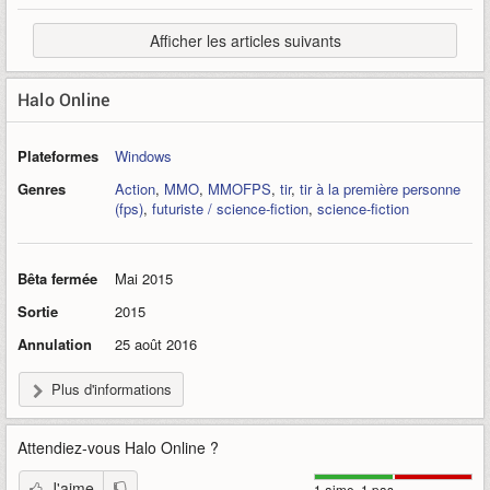
Afficher les articles suivants
Halo Online
Plateformes
Windows
Genres
Action
,
MMO
,
MMOFPS
,
tir
,
tir à la première personne
(fps)
,
futuriste / science-fiction
,
science-fiction
Bêta fermée
Mai 2015
Sortie
2015
Annulation
25 août 2016
Plus d'informations
Attendiez-vous
Halo Online
?
J'aime
1 aime, 1 pas.