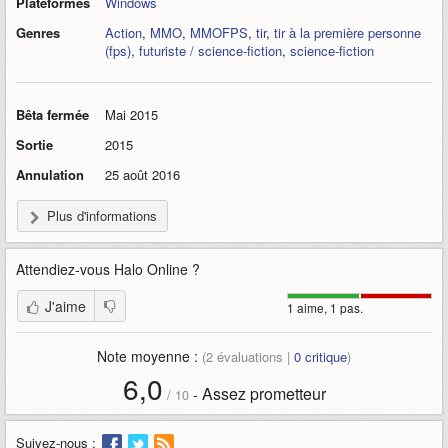
Plateformes
Windows
Genres
Action
,
MMO
,
MMOFPS
,
tir
,
tir à la première personne
(fps)
,
futuriste / science-fiction
,
science-fiction
Bêta fermée
Mai 2015
Sortie
2015
Annulation
25 août 2016
Plus d'informations
Attendiez-vous
Halo Online
?
J'aime
1 aime, 1 pas.
Note moyenne :
(
2
évaluations |
0
critique
)
6,0
Assez prometteur
-
/
10
Suivez-nous :